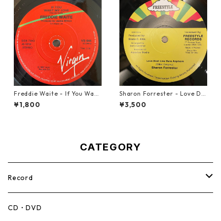
Freddie Waite - If You Want
Sharon Forrester - Love Do
My Love【7-21943】
n't Live Here Anymore【12-
¥1,800
¥3,500
50068】
CATEGORY
Record
Mento,Calypso,Ballad
CD・DVD