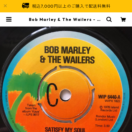
税込7,000円以上のご購入で配送料無料
Bob Marley & The Wailers ‎- Sa
tisfy My Soul【7-20670】 | Ja
maican Soul