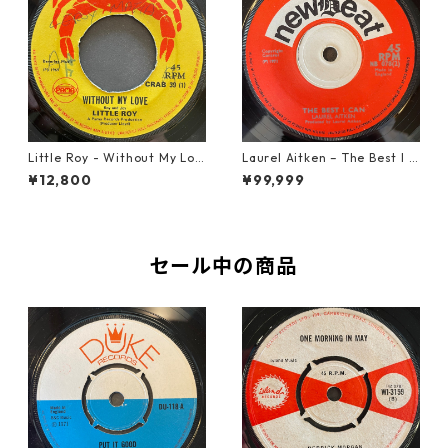
Little Roy - Without My Lov
Laurel Aitken ‎– The Best I C
e【7-21990】
an【7-22012】
¥12,800
¥99,999
セール中の商品