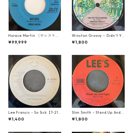
Horace Martin （ホレスマー
Winston Groovy – Didn’t Yo
ティン） - Bad Boys【7'】
u Know【7-21811】
¥99,999
¥1,800
Lee Francis - So Sick【7-219
Slim Smith - Stand Up And F
25】
ight 【7-21832】
¥1,400
¥1,800