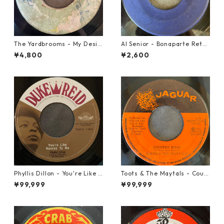
The Yardbrooms - My Desir
Al Senior - Bonaparte Retre
e【7-21922】
at【7-21861】
¥4,800
¥2,600
Phyllis Dillon - You're Like H
Toots & The Maytals - Coun
eaven To Me【7-21913】
try Road【7-21951】
¥99,999
¥99,999