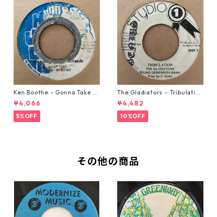
Ken Boothe - Gonna Take A
The Gladiators - Tribulation
Miracle【7-21362】
【7-21365】
¥4,066
¥4,482
5%OFF
10%OFF
その他の商品