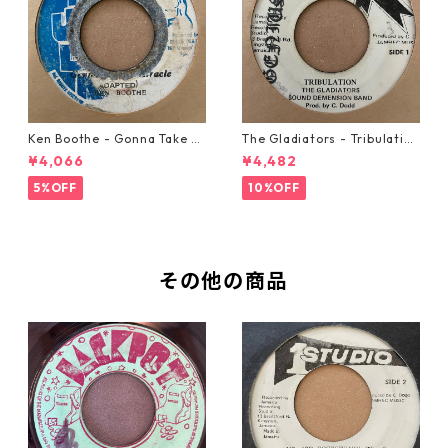
Ken Boothe - Gonna Take A
The Gladiators - Tribulation
Miracle【7-21362】
【7-21365】
¥4,066
¥4,482
5%OFF
10%OFF
その他の商品