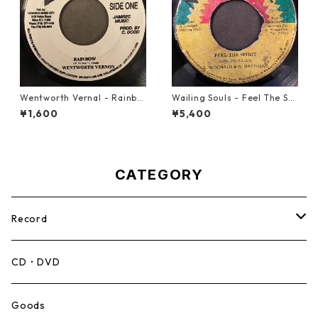
Wentworth Vernal - Rainbo
Wailing Souls - Feel The Spi
w【7-21940】
rit【7-21955】
¥1,600
¥5,400
CATEGORY
Record
Mento,Calypso,Ballad
CD・DVD
Ska
Goods