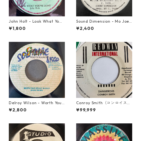
John Holt - Look What Yo
Sound Dimension - Mo Joe
u've Done【7-21817】
Rock Steady【7-21087】
¥1,800
¥2,400
Delroy Wilson - Worth Your
Conroy Smith（コンロイスミ
Weight In Gold【7-21965】
ス） - Dangerous【7'】
¥2,800
¥99,999