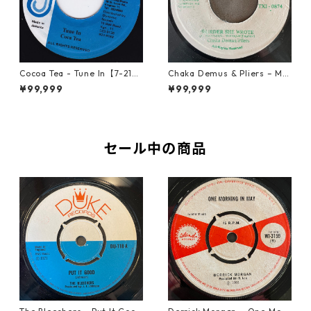
Cocoa Tea - Tune In【7-2187
Chaka Demus & Pliers – Mu
2】
rder She Wrote【7-21777】
¥99,999
¥99,999
セール中の商品