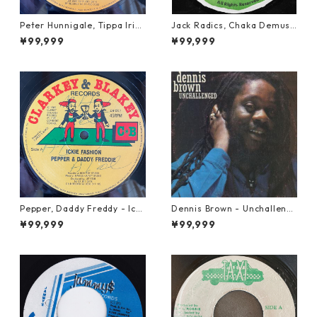
Peter Hunnigale, Tippa Irie
Jack Radics, Chaka Demus
- Raggamuffin Girl【12-50
& Pliers - Twist And Shout
¥99,999
¥99,999
045】
【7-21830】
Pepper, Daddy Freddy - Icki
Dennis Brown - Unchalleng
e Fashion【12-50044】
ed【LP-70046】
¥99,999
¥99,999