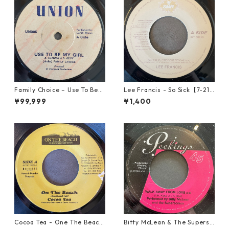
Family Choice – Use To Be
Lee Francis - So Sick【7-219
My Girl【7-22004】
25】
¥99,999
¥1,400
Cocoa Tea - One The Beach
Bitty McLean & The Superso