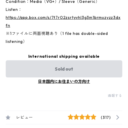
Condition：Media（VG+）/ Sleeve（Generic）
Listen：
https://app.box.com/s/7t7r02zsrtyvhl3g3m1brmuzyzz3dx
fn
※1ファイルに両面視聴あり（1 file has double-sided
listening）
International shipping available
Sold out
日本国内にお住まいの方向け
通報する
レビュー
(317)