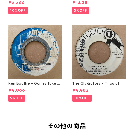
w Automobile【7-20889】
21293】
¥3,582
¥13,281
10%OFF
5%OFF
Ken Boothe - Gonna Take A
The Gladiators - Tribulation
Miracle【7-21362】
【7-21365】
¥4,066
¥4,482
5%OFF
10%OFF
その他の商品