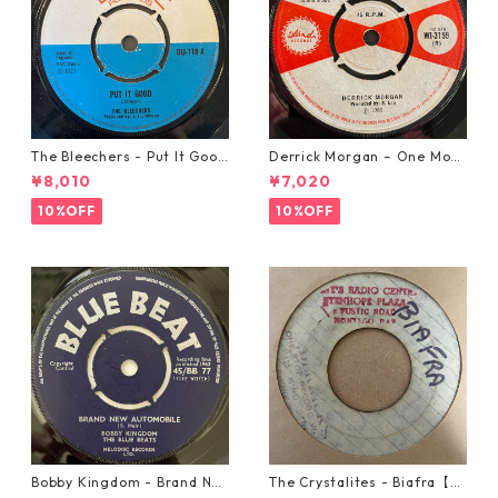
The Bleechers - Put It Good
Derrick Morgan – One Morn
【7-21637】
ing In May【7-21653】
¥8,010
¥7,020
10%OFF
10%OFF
Bobby Kingdom - Brand Ne
The Crystalites - Biafra【7-