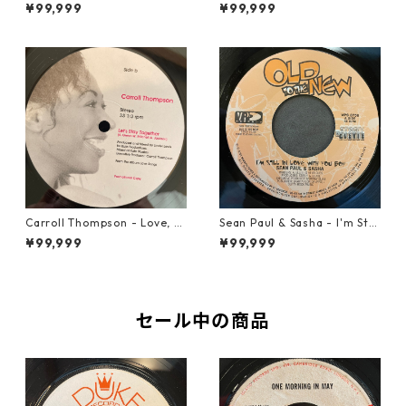
【7-21919】
nics - Walk Away From Love
¥99,999
¥99,999
【7-21989】
Carroll Thompson - Love, N
Sean Paul & Sasha - I'm Still
eed And Want You【12-2198
In Love With You Boy【7-218
¥99,999
¥99,999
3】
78】
セール中の商品