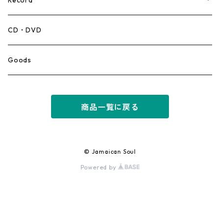
Record
Mento,Calypso,Ballad
CD・DVD
Ska
Goods
Rocksteady
商品一覧に戻る
Roots
Early Reggae/Skins
© Jamaican Soul
Powered by
Lovers
Reggae