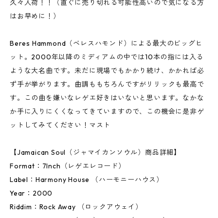
久々入荷！！（直ぐに売り切れる可能性高いので気になる方
はお早めに！）
Beres Hammond（ベレスハモンド）による最大のビッグヒ
ット。2000年以降のミディアムの中では10本の指には入る
ような大名曲です。未だに現場でもかかり続け、かかれば必
ず手が挙がります。曲調ももちろんですがリリックも最高で
す。この曲を嫌いなレゲエ好きはいないと思います。なかな
か手に入りにくくなってきていますので、この機会に是非ゲ
ットしてみてください！マスト
【Jamaican Soul（ジャマイカンソウル）商品詳細】
Format：7Inch（レゲエレコード）
Label：Harmony House （ハーモニーハウス）
Year：2000
Riddim：Rock Away （ロックアウェイ）