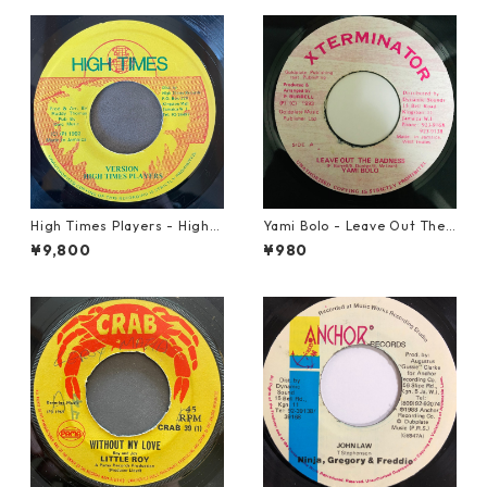
High Times Players - High T
Yami Bolo - Leave Out The
imes Theme【7-21926】
Badness 【7-10916】
¥9,800
¥980