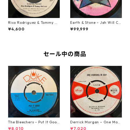
Rico Rodriguez & Tommy Mc
Earth & Stone – Jah Will Cu
Cook - Going West【7-2198
t You Down【7-21914】
¥4,600
¥99,999
3】
セール中の商品
The Bleechers - Put It Good
Derrick Morgan – One Morn
【7-21637】
ing In May【7-21653】
¥8,010
¥7,020