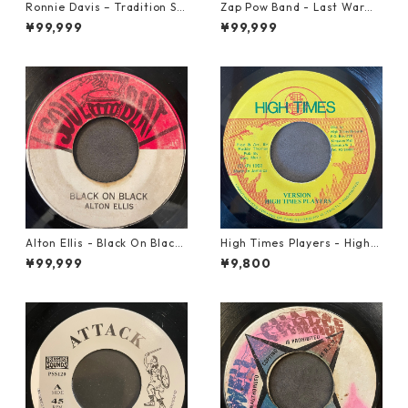
Ronnie Davis – Tradition So
Zap Pow Band - Last War【1
ng【7-22003】
2-50056】
¥99,999
¥99,999
Alton Ellis - Black On Black
High Times Players - High T
【7-21982】
imes Theme【7-21926】
¥99,999
¥9,800