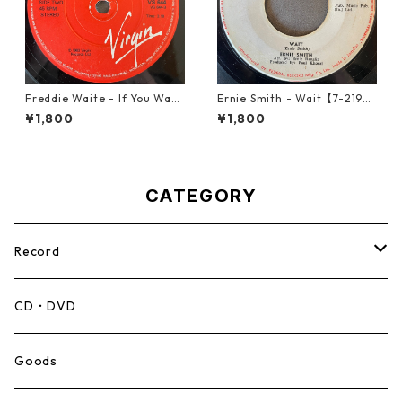
Freddie Waite - If You Want
Ernie Smith - Wait【7-2196
My Love【7-21943】
0】
¥1,800
¥1,800
CATEGORY
Record
Mento,Calypso,Ballad
CD・DVD
Ska
Goods