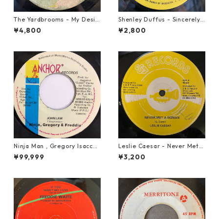
The Yardbrooms - My Desir
Shenley Duffus - Sincerely
e【7-21922】
【7-22021】
¥4,800
¥2,800
Ninja Man , Gregory Isaccs
Leslie Caesar - Never Met A
& Freddie Mcgregor - John
Woman【12-50067】
¥99,999
¥3,200
Low【7-20010】