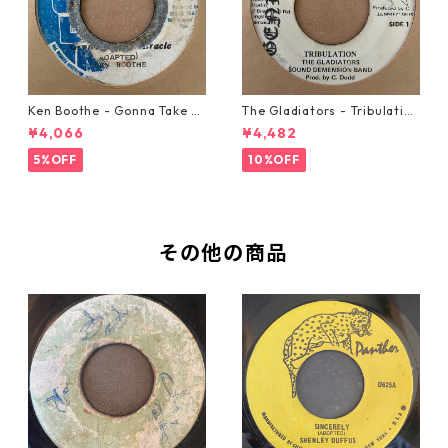
Ken Boothe - Gonna Take A
The Gladiators - Tribulation
Miracle【7-21362】
【7-21365】
¥4,066
¥4,482
5%OFF
10%OFF
その他の商品