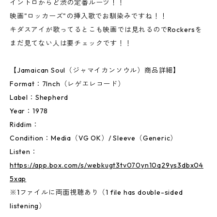
イントロからど渋の定番ルーツ！！
映画"ロッカーズ"の挿入歌でお馴染みですね！！
キダスアイが歌ってるとこも映画では見れるのでRockersを
まだ見てない人は要チェックです！！
【Jamaican Soul（ジャマイカンソウル）商品詳細】
Format：7Inch（レゲエレコード）
Label：Shepherd
Year：1978
Riddim：
Condition：Media（VG OK）/ Sleeve（Generic）
Listen：
https://app.box.com/s/webkugt3tv070yn10q29ys3dbx04
5xap
※1ファイルに両面視聴あり（1 file has double-sided
listening）