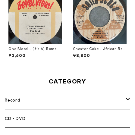
One Blood - (It's A) Romanc
Chester Coke - African Rac
e【12-50054】
e【7-21819】
¥2,600
¥8,800
CATEGORY
Record
Mento,Calypso,Ballad
CD・DVD