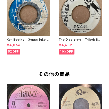
Ken Boothe - Gonna Take A
The Gladiators - Tribulation
Miracle【7-21362】
【7-21365】
¥4,066
¥4,482
5%OFF
10%OFF
その他の商品