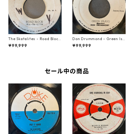
The Skatalites - Road Block
Don Drummond - Green Isl
【7-21996】
and【7-22018】
¥99,999
¥99,999
セール中の商品