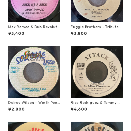
Max Romeo & Dub Revoluti
Fuggie Brothers - Tribute T
onaries - Juks We A Juks【1
o The Great【7-21765】
¥3,400
¥3,800
0-90000】
Delroy Wilson - Worth Your
Rico Rodriguez & Tommy Mc
Weight In Gold【7-21965】
Cook - Going West【7-2198
¥2,800
¥4,600
3】