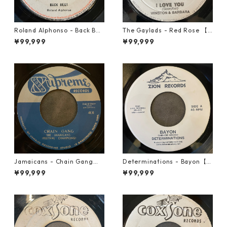
Roland Alphonso - Back Bea
The Gaylads - Red Rose 【7
t【7-21909】
-21853】
¥99,999
¥99,999
Jamaicans - Chain Gang【7
Determinations - Bayon【7-
-21911】
21865】
¥99,999
¥99,999