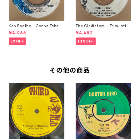
Ken Boothe - Gonna Take A
The Gladiators - Tribulation
Miracle【7-21362】
【7-21365】
¥4,066
¥4,482
5%OFF
10%OFF
その他の商品