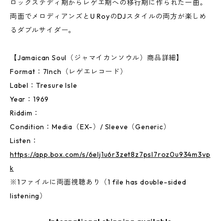
ロックステディ期からレゲエ期への移行期に作られた一曲。
両面でメロディアンズとU RoyのDJスタイルの両方が楽しめ
るダブルサイダー。
【Jamaican Soul（ジャマイカンソウル）商品詳細】
Format：7Inch（レゲエレコード）
Label：Tresure Isle
Year：1969
Riddim：
Condition：Media（EX-）/ Sleeve（Generic）
Listen：
https://app.box.com/s/6elj1u6r3zet8z7psl7roz0u934m3vp
k
※1ファイルに両面視聴あり（1 file has double-sided
listening）