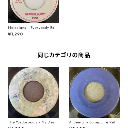
Melodians - Everybody Bawl
ing【7-20689】
¥1,290
同じカテゴリの商品
The Yardbrooms - My Desir
Al Senior - Bonaparte Retre
e【7-21922】
at【7-21861】