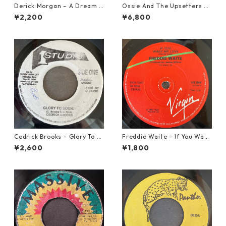
Derick Morgan – A Dream T
Ossie And The Upsetters -
o Remember【7-21824】
True Love【7-22000】
¥2,200
¥6,800
Cedrick Brooks - Glory To S
Freddie Waite - If You Want
ounds【7-21786】
My Love【7-21943】
¥2,600
¥1,800