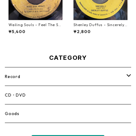
Wailing Souls - Feel The Spi
Shenley Duffus - Sincerely
rit【7-21955】
【7-22021】
¥5,400
¥2,800
CATEGORY
Record
Mento,Calypso,Ballad
CD・DVD
Ska
Goods
Rocksteady