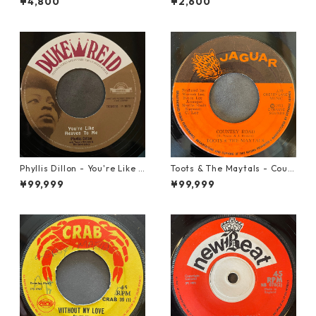
¥4,800
¥2,600
Phyllis Dillon - You're Like H
Toots & The Maytals - Coun
eaven To Me【7-21913】
try Road【7-21951】
¥99,999
¥99,999