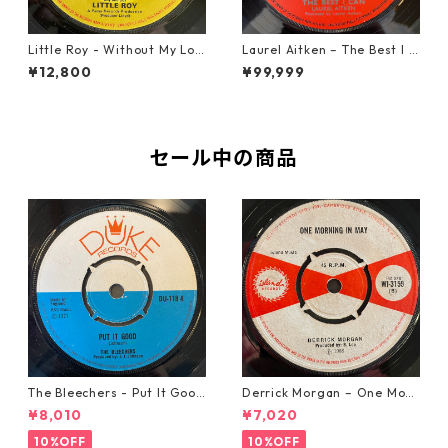
Little Roy - Without My Lov
Laurel Aitken ‎– The Best I C
e【7-21990】
an【7-22012】
¥12,800
¥99,999
セール中の商品
The Bleechers - Put It Good
Derrick Morgan – One Morn
【7-21637】
ing In May【7-21653】
¥8,010
¥7,020
10%OFF
10%OFF