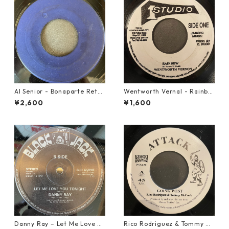
Al Senior - Bonaparte Retre
Wentworth Vernal - Rainbo
at【7-21861】
w【7-21940】
¥2,600
¥1,600
Danny Ray – Let Me Love Yo
Rico Rodriguez & Tommy Mc