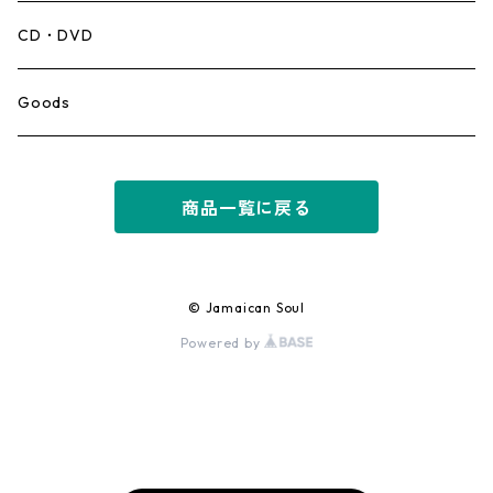
Mento,Calypso,Ballad
CD・DVD
Ska
Goods
Rocksteady
商品一覧に戻る
Roots
Early Reggae/Skins
© Jamaican Soul
Powered by
Lovers
Reggae