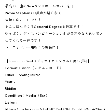
最高の一曲のNiceダンスホールカバーを！
Richie Stephensの美声が堪らなく
気持ち良い一曲です！
そこに絡んでくるGeneral Degreeも最高です！
やっぱりレゲエはコンビネーション曲が最高やなと思い出さ
せてくれる一曲です！
ココロオドル一曲をこの機会に！
【Jamaican Soul（ジャマイカンソウル）商品詳細】
Format：7Inch（レゲエレコード）
Label： Shang Muzic
Year：
Riddim：
Condition：Media（Ex+）
Listen :
https://app.box.com/s/xjt1df57mf20bh2ccykhb0qo473wxi