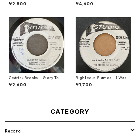
u Tonight【12-30001】
Cook - Going West【7-2198
¥2,800
¥4,600
3】
Cedrick Brooks - Glory To S
Righteous Flames - I Was B
ounds【7-21786】
orn To Be Loved【7-21191】
¥2,600
¥1,700
CATEGORY
Record