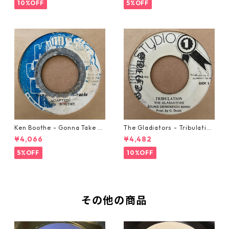
10%OFF
5%OFF
Ken Boothe - Gonna Take A
The Gladiators - Tribulation
Miracle【7-21362】
【7-21365】
¥4,066
¥4,482
5%OFF
10%OFF
その他の商品