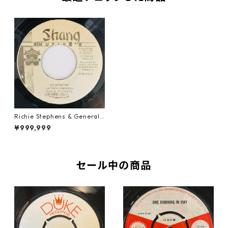
Richie Stephens & General
Degree - So Amazing【7-11
¥999,999
044】
セール中の商品