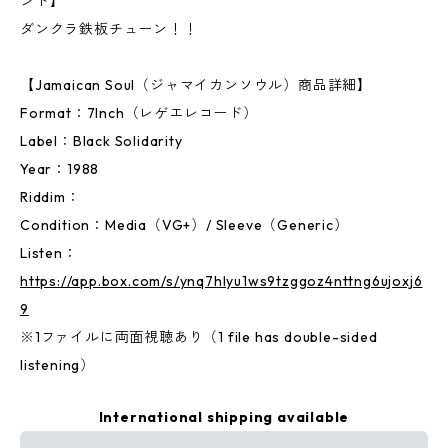
ンド】
ダンクラ鉄板チューン！！
【Jamaican Soul（ジャマイカンソウル）商品詳細】
Format：7Inch（レゲエレコード）
Label：Black Solidarity
Year：1988
Riddim：
Condition：Media（VG+）/ Sleeve（Generic）
Listen：
https://app.box.com/s/ynq7hlyu1ws9tzggoz4nttng6ujoxj6
9
※1ファイルに両面視聴あり（1 file has double-sided
listening）
International shipping available