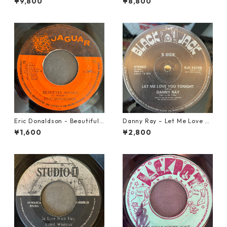
¥9,800
¥8,800
armony【7-21948】
Eric Donaldson - Beautiful
Danny Ray – Let Me Love Yo
Maiden【7-21788】
u Tonight【12-30001】
¥1,600
¥2,800