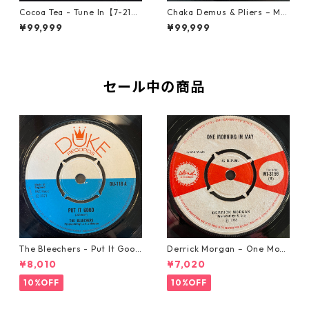
Cocoa Tea - Tune In【7-2187
Chaka Demus & Pliers – Mu
2】
rder She Wrote【7-21777】
¥99,999
¥99,999
セール中の商品
The Bleechers - Put It Good
Derrick Morgan – One Morn
【7-21637】
ing In May【7-21653】
¥8,010
¥7,020
10%OFF
10%OFF