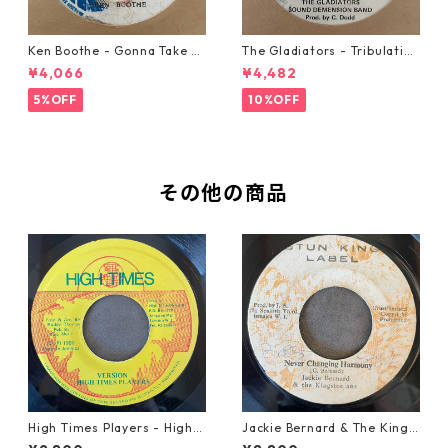
Ken Boothe - Gonna Take A
The Gladiators - Tribulation
Miracle【7-21362】
【7-21365】
¥4,066
¥4,482
5%OFF
10%OFF
その他の商品
High Times Players - High T
Jackie Bernard & The Kings
imes Theme【7-21926】
tonians - Never Changing H