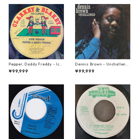
Pepper, Daddy Freddy - Icki
Dennis Brown - Unchalleng
e Fashion【12-50044】
ed【LP-70046】
¥99,999
¥99,999