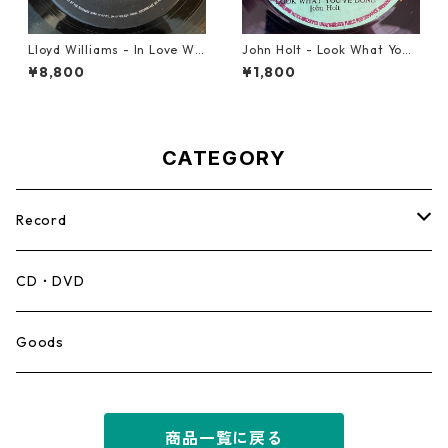
Lloyd Williams - In Love Wit
John Holt - Look What Yo
h You【7-21917】
u've Done【7-21817】
¥8,800
¥1,800
CATEGORY
Record
Mento,Calypso,Ballad
CD・DVD
Ska
Goods
Rocksteady
商品一覧に戻る