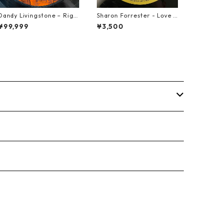
Dandy Livingstone – Righ
Sharon Forrester - Love D
t On Brother【7-21946】
on't Live Here Anymore
¥99,999
¥3,500
【12-50068】