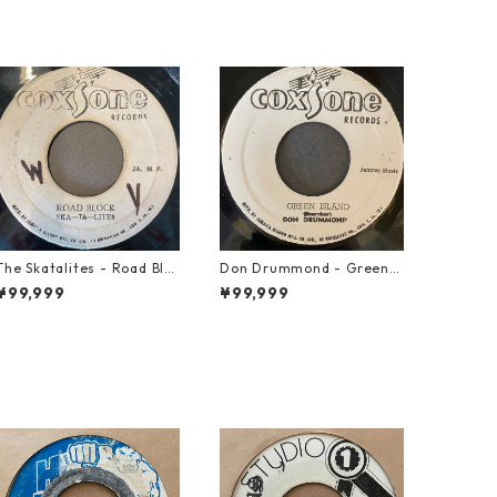
The Skatalites - Road Blo
Don Drummond - Green I
ck【7-21996】
sland【7-22018】
¥99,999
¥99,999