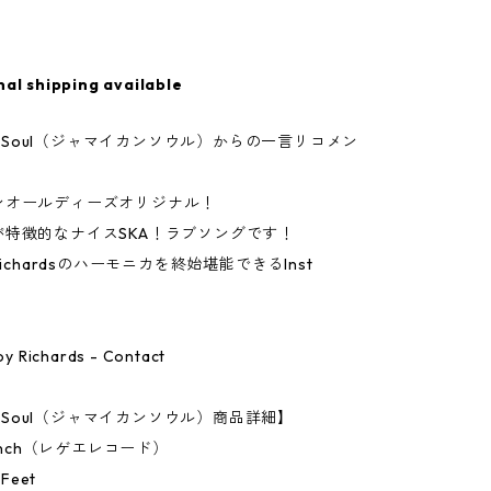
nal shipping available
can Soul（ジャマイカンソウル）からの一言リコメン
ンオールディーズオリジナル！
が特徴的なナイスSKA！ラブソングです！
Richardsのハーモニカを終始堪能できるInst
Roy Richards - Contact
an Soul（ジャマイカンソウル）商品詳細】
7Inch（レゲエレコード）
Feet