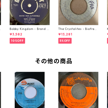
o
Bobby Kingdom - Brand N
The Crystalites - Biafra
ew Automobile【7-2088
【7-21293】
¥3,582
¥13,281
9】
10%OFF
5%OFF
その他の商品