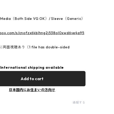
：Media（Both Side VG OK）/ Sleeve（Generic）
p.box.com/s/cnofzx6kblhng2j538ol0xwd6ve4a95
面視聴あり（1 file has double-sided
International shipping available
Add to cart
日本国内にお住まいの方向け
通報する