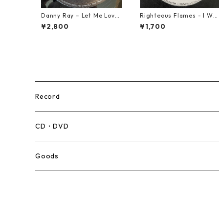
Danny Ray – Let Me Love
Righteous Flames - I Wa
You Tonight【12-30001】
Born To Be Loved【7-2119
¥2,800
¥1,700
1】
Record
Mento,Calypso,Ballad
CD・DVD
Ska
Goods
Rocksteady
Roots