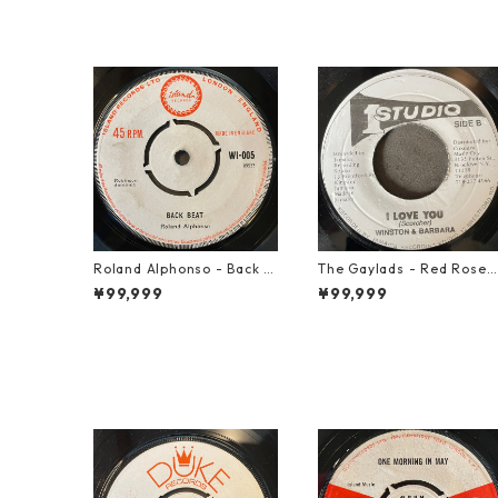
Roland Alphonso - Back B
The Gaylads - Red Rose
eat【7-21909】
【7-21853】
¥99,999
¥99,999