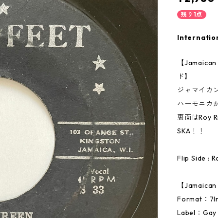
残り1点
Internatio
【Jamai
ド】
ジャマイカ
ハーモニカ
裏面はRoy 
SKA！！
Flip Side : 
【Jamaic
Format：
Label：Gay 