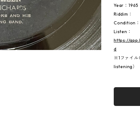
Year：1965
Riddim：
Condition
Listen：
https://ap
d
※1ファイルに両
listening）