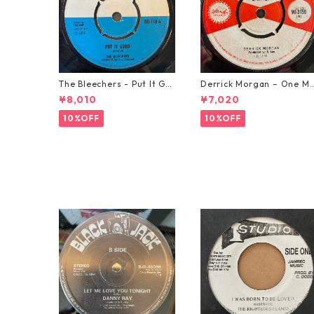
The Bleechers - Put It Go
Derrick Morgan – One M
od 【7-21637】
rning In May【7-21653】
¥8,010
¥7,020
10%OFF
10%OFF