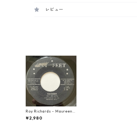
レビュー
Roy Richards - Maureen
【7-20710】
¥2,980