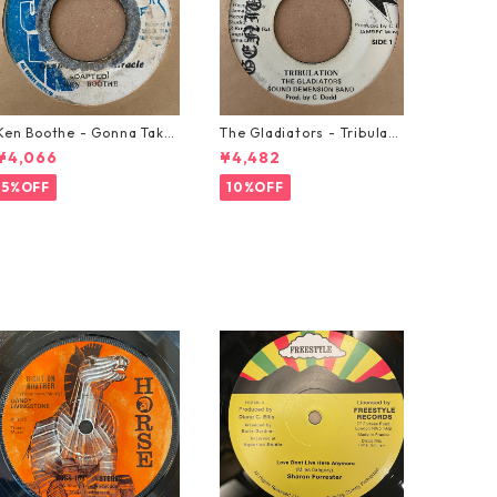
Ken Boothe - Gonna Take
The Gladiators - Tribulati
A Miracle【7-21362】
on【7-21365】
¥4,066
¥4,482
5%OFF
10%OFF