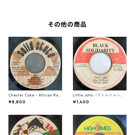
その他の商品
Chester Coke - African Rac
Little John（リトルジョン）
e【7-21819】
- That Girl 【7-20045】
¥8,800
¥1,400