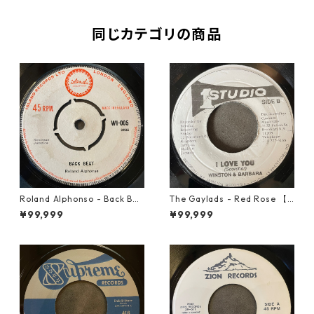
同じカテゴリの商品
Roland Alphonso - Back Bea
The Gaylads - Red Rose 【7
t【7-21909】
-21853】
¥99,999
¥99,999