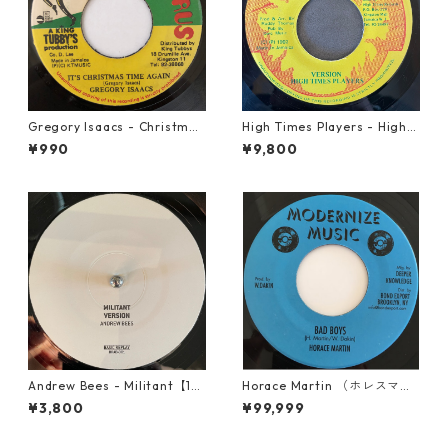
Gregory Isaacs - Christmas
High Times Players - High T
Time Once Again【7-2058
imes Theme【7-21926】
¥990
¥9,800
9】
Andrew Bees ‎- Militant【12-
Horace Martin （ホレスマー
50066】
ティン） - Bad Boys【7'】
¥3,800
¥99,999