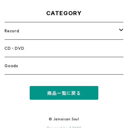
CATEGORY
Record
Mento,Calypso,Ballad
CD・DVD
Ska
Goods
Rocksteady
商品一覧に戻る
Roots
Early Reggae/Skins
© Jamaican Soul