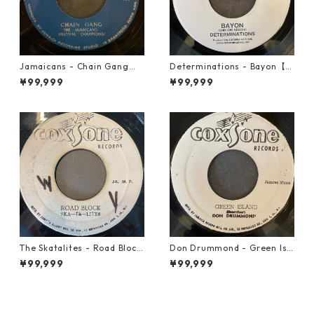
Jamaicans - Chain Gang【7
Determinations - Bayon【7-
-21911】
21865】
¥99,999
¥99,999
The Skatalites - Road Block
Don Drummond - Green Isl
【7-21996】
and【7-22018】
¥99,999
¥99,999