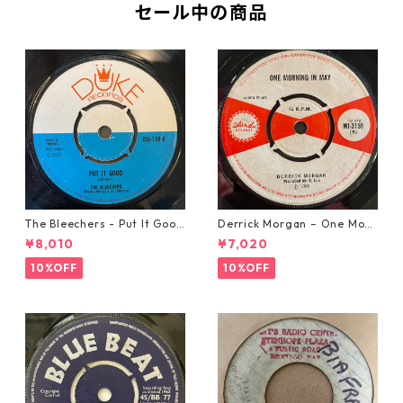
セール中の商品
The Bleechers - Put It Good
Derrick Morgan – One Morn
【7-21637】
ing In May【7-21653】
¥8,010
¥7,020
10%OFF
10%OFF