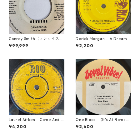
Conroy Smith（コンロイスミ
Derick Morgan – A Dream T
ス） - Dangerous【7'】
o Remember【7-21824】
¥99,999
¥2,200
Laurel Aitken - Come And L
One Blood - (It's A) Romanc
et Us Go【7-21779】
e【12-50054】
¥4,200
¥2,600