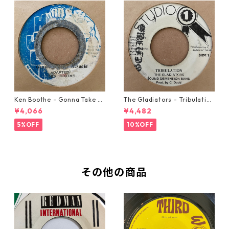
Ken Boothe - Gonna Take A
The Gladiators - Tribulation
Miracle【7-21362】
【7-21365】
¥4,066
¥4,482
5%OFF
10%OFF
その他の商品