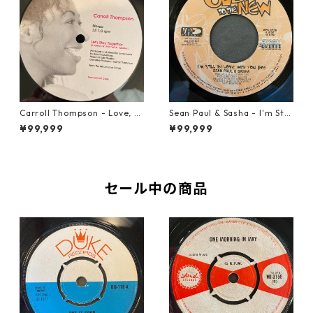
Carroll Thompson - Love, N
Sean Paul & Sasha - I'm Still
eed And Want You【12-2198
In Love With You Boy【7-218
¥99,999
¥99,999
3】
78】
セール中の商品