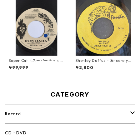
Super Cat（スーパーキャッ
Shenley Duffus - Sincerely
ト） - Don Dada【7inch】
【7-22021】
¥99,999
¥2,800
CATEGORY
Record
Mento,Calypso,Ballad
CD・DVD