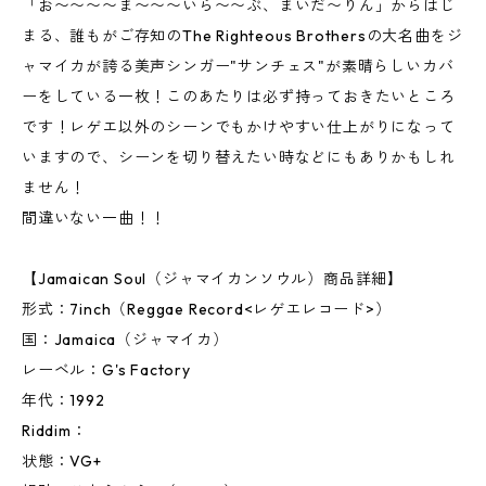
「お〜〜〜〜ま〜〜〜いら〜〜ぶ、まいだ〜りん」からはじ
まる、誰もがご存知のThe Righteous Brothersの大名曲をジ
ャマイカが誇る美声シンガー"サンチェス"が素晴らしいカバ
ーをしている一枚！このあたりは必ず持っておきたいところ
です！レゲエ以外のシーンでもかけやすい仕上がりになって
いますので、シーンを切り替えたい時などにもありかもしれ
ません！
間違いない一曲！！
【Jamaican Soul（ジャマイカンソウル）商品詳細】
形式：7inch（Reggae Record<レゲエレコード>）
国：Jamaica（ジャマイカ）
レーベル：G's Factory
年代：1992
Riddim：
状態：VG+