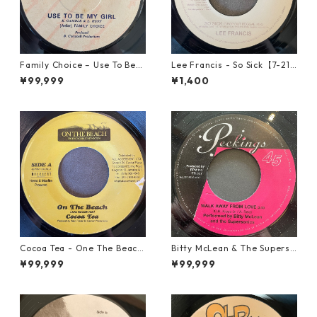
Family Choice – Use To Be
Lee Francis - So Sick【7-219
My Girl【7-22004】
25】
¥99,999
¥1,400
Cocoa Tea - One The Beach
Bitty McLean & The Superso
【7-21919】
nics - Walk Away From Love
¥99,999
¥99,999
【7-21989】