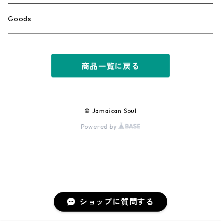
Ska
Goods
Rocksteady
商品一覧に戻る
Roots
Early Reggae/Skins
© Jamaican Soul
Powered by
Lovers
Reggae
Early Dancehall
ショップに質問する