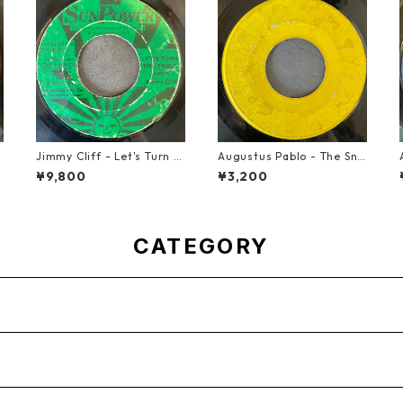
d
Jimmy Cliff - Let's Turn T
Augustus Pablo - The Sni
he Table【7-21999】
per【7-21945】
¥9,800
¥3,200
CATEGORY