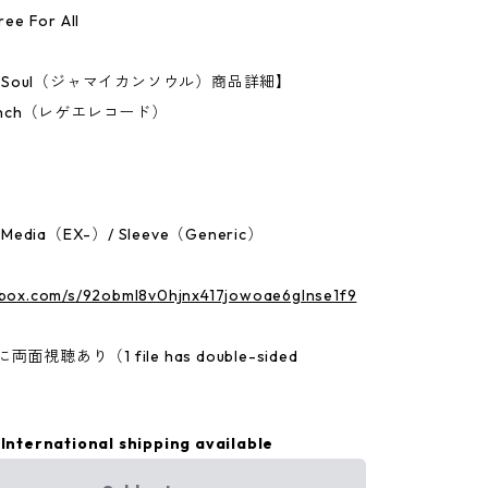
Free For All
an Soul（ジャマイカンソウル）商品詳細】
7Inch（レゲエレコード）
N
：Media（EX-）/ Sleeve（Generic）
p.box.com/s/92obml8v0hjnx417jowoae6glnse1f9
面視聴あり（1 file has double-sided
International shipping available