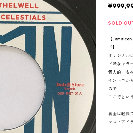
¥999,9
SOLD OU
【Jamai
ド】
オリジナル
ド渋なキラ
個人的にも
イントロか
ので
ここぞとい
裏面は軽快でキ
マストアイ