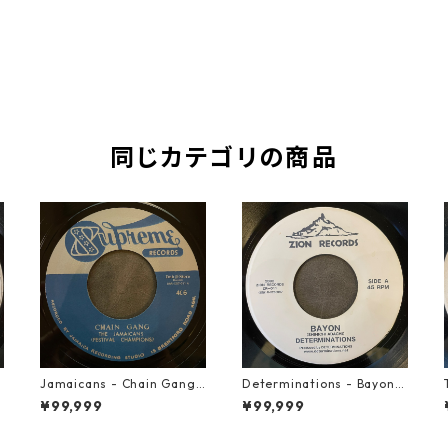
同じカテゴリの商品
Jamaicans - Chain Gang
Determinations - Bayon
【7-21911】
【7-21865】
¥99,999
¥99,999