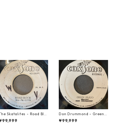
The Skatalites - Road Blo
Don Drummond - Green I
ck【7-21996】
sland【7-22018】
¥99,999
¥99,999