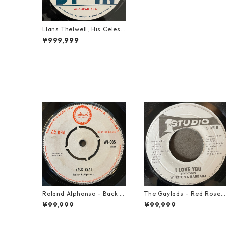
Llans Thelwell, His Celesti
als - Mughead Ska【7-20
¥999,999
744】
Roland Alphonso - Back B
The Gaylads - Red Rose
eat【7-21909】
【7-21853】
¥99,999
¥99,999