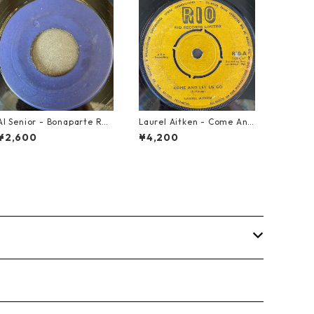
Al Senior - Bonaparte Ret
Laurel Aitken - Come And
reat【7-21861】
Let Us Go【7-21779】
¥2,600
¥4,200