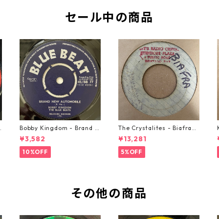
セール中の商品
o
Bobby Kingdom - Brand N
The Crystalites - Biafra
ew Automobile【7-2088
【7-21293】
¥3,582
¥13,281
9】
10%OFF
5%OFF
その他の商品