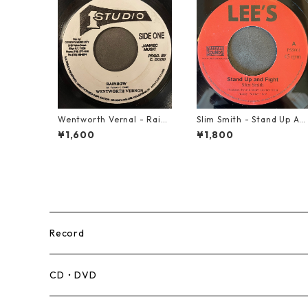
Wentworth Vernal - Rainb
Slim Smith - Stand Up An
ow【7-21940】
Fight 【7-21832】
¥1,600
¥1,800
Record
Mento,Calypso,Ballad
CD・DVD