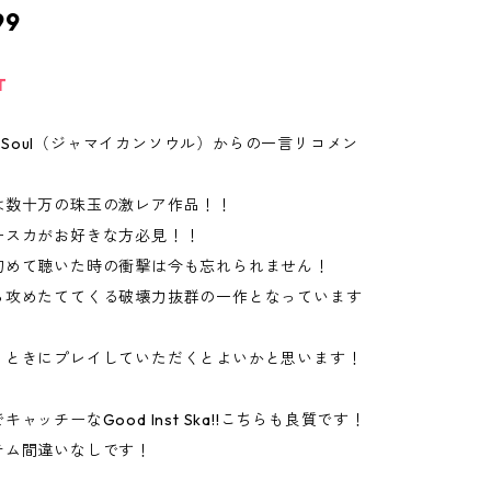
99
T
can Soul（ジャマイカンソウル）からの一言リコメン
は数十万の珠玉の激レア作品！！
ースカがお好きな方必見！！
初めて聴いた時の衝撃は今も忘れられません！
ら攻めたててくる破壊力抜群の一作となっています
うときにプレイしていただくとよいかと思います！
ャッチーなGood Inst Ska!!こちらも良質です！
テム間違いなしです！