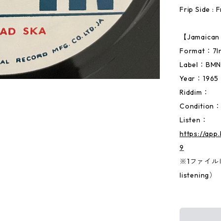
Frip Side : 
【Jamaic
Format：
Label：BM
Year：1965
Riddim：
Condition
Listen：
https://ap
9
※1ファイルに両
listening）