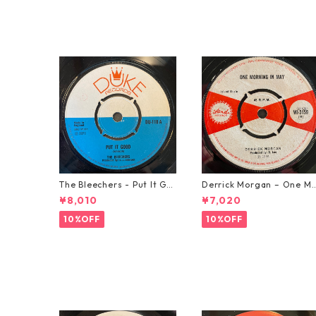
The Bleechers - Put It Go
Derrick Morgan – One M
od 【7-21637】
rning In May【7-21653】
¥8,010
¥7,020
10%OFF
10%OFF