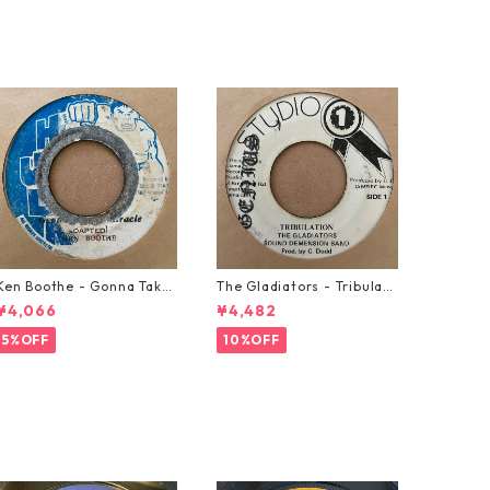
Ken Boothe - Gonna Take
The Gladiators - Tribulati
A Miracle【7-21362】
on【7-21365】
¥4,066
¥4,482
5%OFF
10%OFF