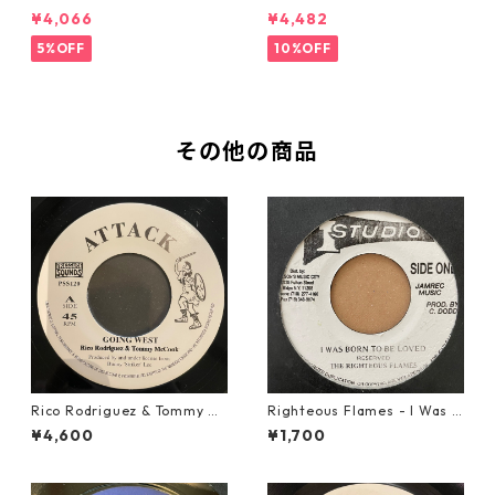
Miracle【7-21362】
【7-21365】
¥4,066
¥4,482
5%OFF
10%OFF
その他の商品
Rico Rodriguez & Tommy Mc
Righteous Flames - I Was B
Cook - Going West【7-2198
orn To Be Loved【7-21191】
¥4,600
¥1,700
3】