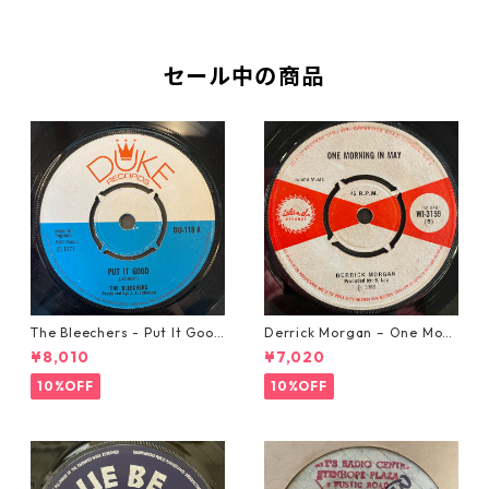
セール中の商品
The Bleechers - Put It Good
Derrick Morgan – One Morn
【7-21637】
ing In May【7-21653】
¥8,010
¥7,020
10%OFF
10%OFF