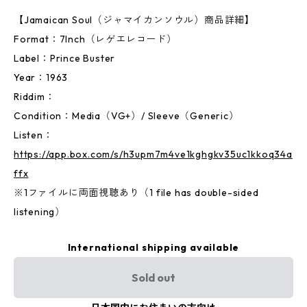
【Jamaican Soul（ジャマイカンソウル）商品詳細】
Format：7Inch（レゲエレコード）
Label：Prince Buster
Year：1963
Riddim：
Condition：Media（VG+）/ Sleeve（Generic）
Listen：
https://app.box.com/s/h3upm7m4ve1kghgkv35uc1kkoq34a
ffx
※1ファイルに両面視聴あり（1 file has double-sided
listening）
International shipping available
Sold out