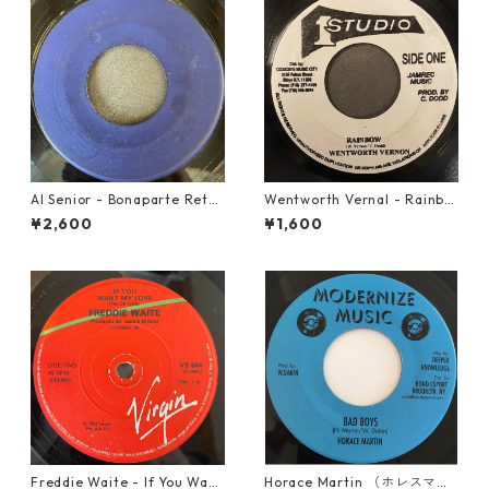
Al Senior - Bonaparte Retre
Wentworth Vernal - Rainbo
at【7-21861】
w【7-21940】
¥2,600
¥1,600
Freddie Waite - If You Want
Horace Martin （ホレスマー