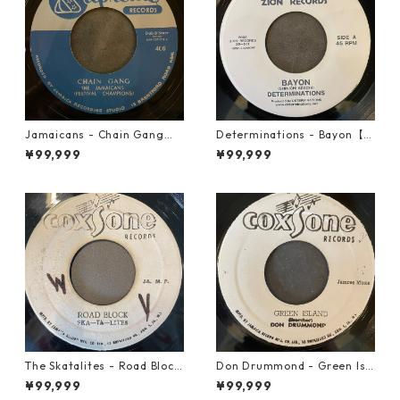
Jamaicans - Chain Gang【7
Determinations - Bayon【7-
-21911】
21865】
¥99,999
¥99,999
The Skatalites - Road Block
Don Drummond - Green Isl
【7-21996】
and【7-22018】
¥99,999
¥99,999