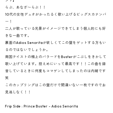
ンド】
らぶ、あなざ〜らぶ！！
10代の女性デュオがかったるく歌い上げるビッグスカナンバ
ー！
二人が歌っている光景がイメージできてしまう個人的にも好
きな一曲です。
裏面のAdios Senoritaが欲しくてこの盤をゲットする方もい
るのではないでしょうか。
南国テイストの極上のバラードをBusterがこぶしをきかして
歌い上げています。控えめにいって最高です！！この曲を録
音しているときに何度もコマゲンしてしまったのは内緒です
笑
このカップリングはこの盤だけで間違いない一枚ですのでお
見逃しなく！！
Frip Side : Prince Buster - Adios Senorita