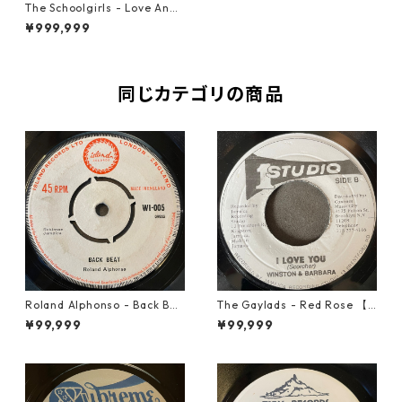
The Schoolgirls - Love Anot
her Love【7-20745】
¥999,999
同じカテゴリの商品
Roland Alphonso - Back Bea
The Gaylads - Red Rose 【7
t【7-21909】
-21853】
¥99,999
¥99,999