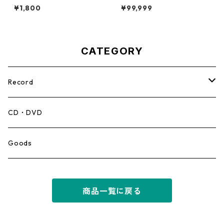
My Love【7-21943】
ティン） - Bad Boys【7'】
¥1,800
¥99,999
CATEGORY
Record
Mento,Calypso,Ballad
CD・DVD
Ska
Goods
Rocksteady
商品一覧に戻る
Roots