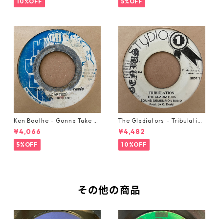
10%OFF
5%OFF
Ken Boothe - Gonna Take A
The Gladiators - Tribulation
Miracle【7-21362】
【7-21365】
¥4,066
¥4,482
5%OFF
10%OFF
その他の商品