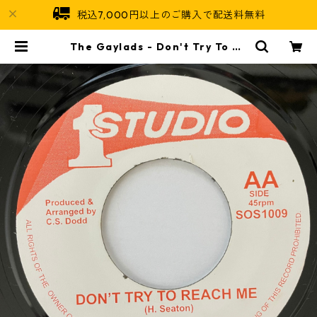
税込7,000円以上のご購入で配送料無料
The Gaylads - Don't Try To Re
ach Me【7-20752】 | Jamaican
Soul