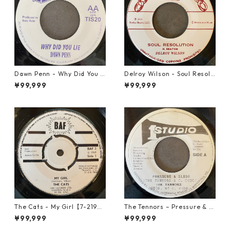
Dawn Penn - Why Did You Li
Delroy Wilson - Soul Resolu
e【7-21938】
tion【7-21935】
¥99,999
¥99,999
The Cats - My Girl【7-2190
The Tennors – Pressure & Sl
6】
ide【7-21952】
¥99,999
¥99,999