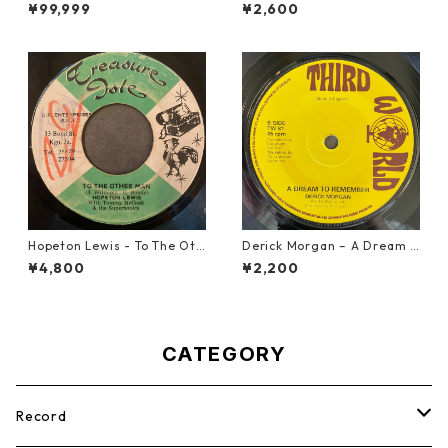
ト） - Don Dada【7inch】
ounds【7-21786】
¥99,999
¥2,600
Hopeton Lewis - To The Oth
Derick Morgan – A Dream T
er Man【7-22023】
o Remember【7-21824】
¥4,800
¥2,200
CATEGORY
Record