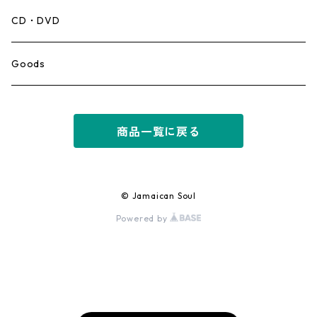
Mento,Calypso,Ballad
CD・DVD
Ska
Goods
Rocksteady
商品一覧に戻る
Roots
Early Reggae/Skins
© Jamaican Soul
Powered by
Lovers
Reggae