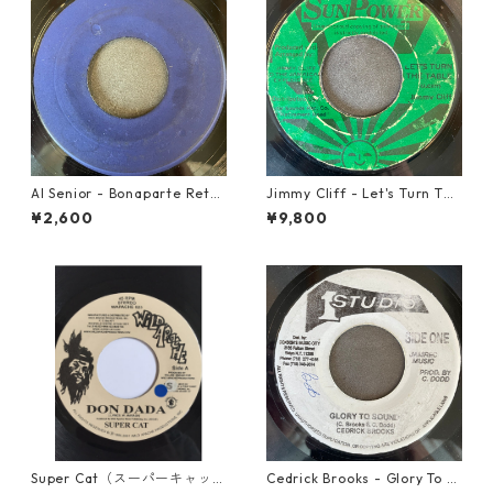
Al Senior - Bonaparte Retre
Jimmy Cliff - Let's Turn The
at【7-21861】
Table【7-21999】
¥2,600
¥9,800
Super Cat（スーパーキャッ
Cedrick Brooks - Glory To S