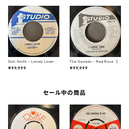
Slim Smith - Lonely Lover
The Gaylads - Red Rose 【7
【7-21921】
-21853】
¥99,999
¥99,999
セール中の商品