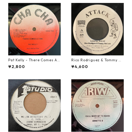
Pat Kelly - There Comes A T
Rico Rodriguez & Tommy Mc
ime【12-50057】
Cook - Going West【7-2198
¥2,800
¥4,600
3】