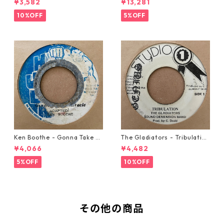
¥3,582
¥13,281
10%OFF
5%OFF
Ken Boothe - Gonna Take A
The Gladiators - Tribulation
Miracle【7-21362】
【7-21365】
¥4,066
¥4,482
5%OFF
10%OFF
その他の商品