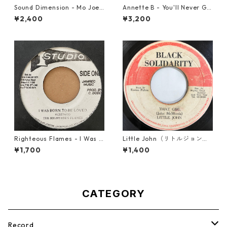
Sound Dimension - Mo Joe
Annette B - You'll Never Ge
Rock Steady【7-21087】
t To Heaven【12-50058】
¥2,400
¥3,200
Righteous Flames - I Was B
Little John（リトルジョン）
orn To Be Loved【7-21191】
- That Girl 【7-20045】
¥1,700
¥1,400
CATEGORY
Record