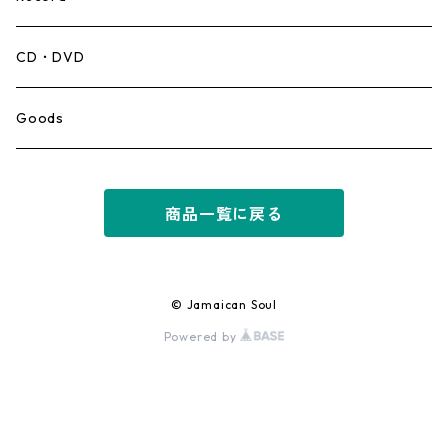
Mento,Calypso,Ballad
CD・DVD
Ska
Goods
Rocksteady
商品一覧に戻る
Roots
Early Reggae/Skins
© Jamaican Soul
Powered by
Lovers
Reggae