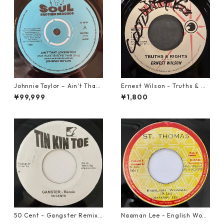
Johnnie Taylor – Ain't That
Ernest Wilson - Truths & Ri
Loving You【7-21684】
ghts【7-21652】
¥99,999
¥1,800
50 Cent - Gangster Remix
Naaman Lee - English Wom
【7-20928】
an【7-20855】