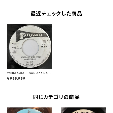
最近チェックした商品
Willie Cole - Rock And Roll
Come To Trinidad【7-2075
¥999,999
3】
同じカテゴリの商品