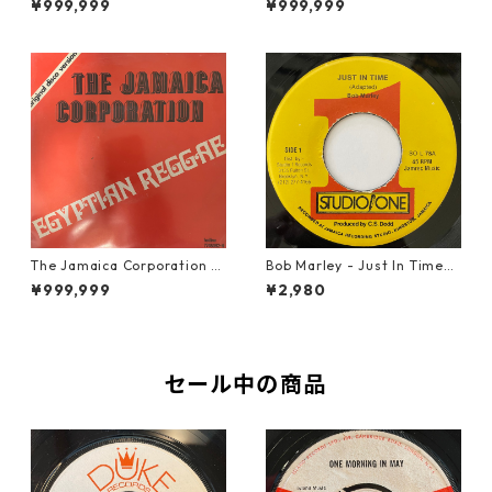
¥999,999
¥999,999
The Jamaica Corporation -
Bob Marley - Just In Time
Egyptian Reggae【7-2080
【7-20778】
¥999,999
¥2,980
4】
セール中の商品