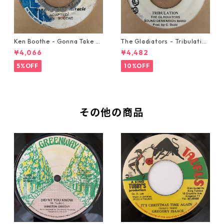
Ken Boothe - Gonna Take A
The Gladiators - Tribulation
Miracle【7-21362】
【7-21365】
¥4,066
¥4,482
5%OFF
10%OFF
その他の商品