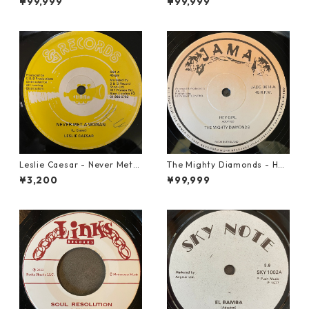
¥99,999
¥99,999
Leslie Caesar - Never Met A
The Mighty Diamonds - Hey
Woman【12-50067】
Girl【12-50053】
¥3,200
¥99,999