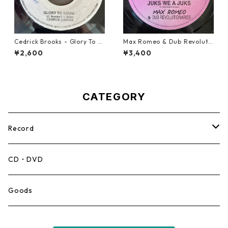
Cedrick Brooks - Glory To S
Max Romeo & Dub Revoluti
ounds【7-21786】
onaries - Juks We A Juks【1
¥2,600
¥3,400
0-90000】
CATEGORY
Record
Mento,Calypso,Ballad
CD・DVD
Ska
Goods
Rocksteady