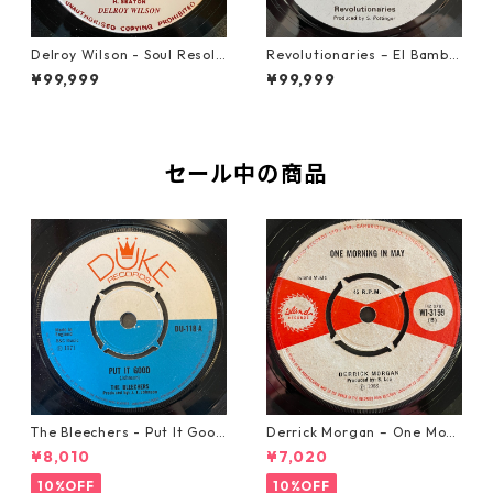
Delroy Wilson - Soul Resolu
Revolutionaries – El Bamba
tion【7-21935】
【7-21855】
¥99,999
¥99,999
セール中の商品
The Bleechers - Put It Good
Derrick Morgan – One Morn
【7-21637】
ing In May【7-21653】
¥8,010
¥7,020
10%OFF
10%OFF