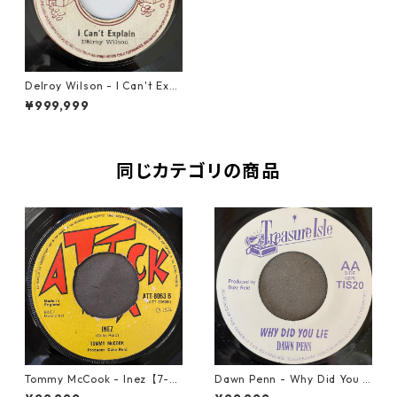
Delroy Wilson - I Can't Expl
ain【7-20754】
¥999,999
同じカテゴリの商品
Tommy McCook - Inez【7-21
Dawn Penn - Why Did You Li
840】
e【7-21938】