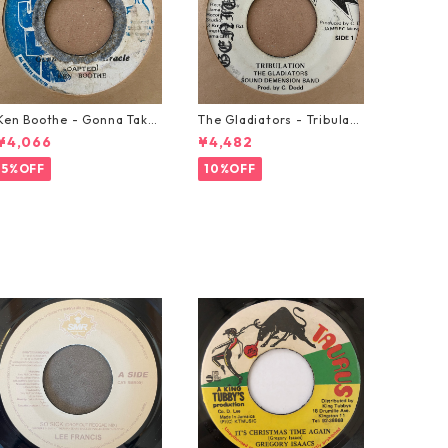
Ken Boothe - Gonna Take
The Gladiators - Tribulati
A Miracle【7-21362】
on【7-21365】
¥4,066
¥4,482
5%OFF
10%OFF