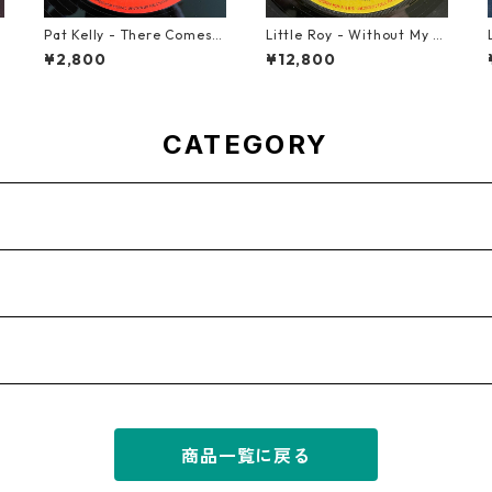
Pat Kelly - There Comes A
Little Roy - Without My L
Time【12-50057】
ove【7-21990】
¥2,800
¥12,800
CATEGORY
商品一覧に戻る