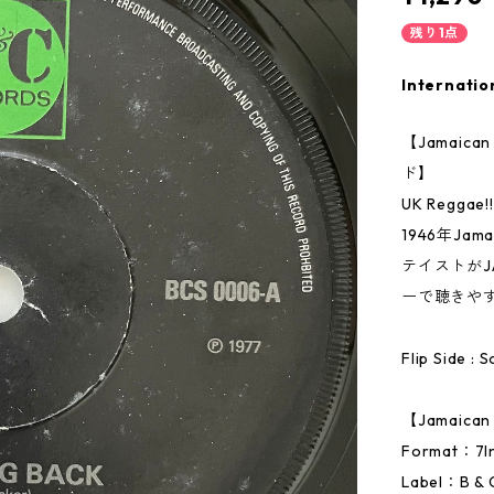
残り1点
Internatio
【Jamai
ド】
UK Reggae!!
1946年Ja
テイストが
ーで聴きや
Flip Side : 
【Jamaic
Format：
Label：B & 