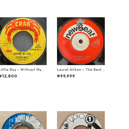
Little Roy - Without My L
Laurel Aitken ‎– The Best I
ove【7-21990】
Can【7-22012】
¥12,800
¥99,999