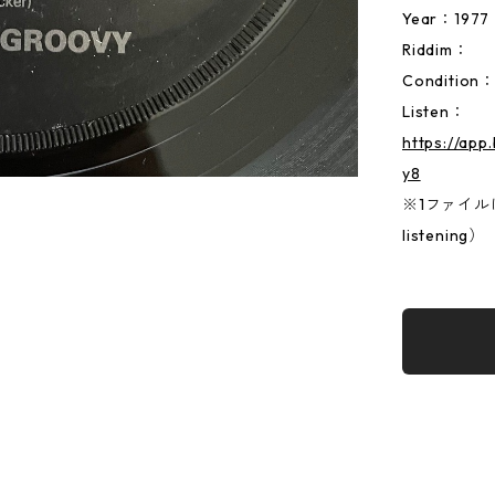
Year：1977
Riddim：
Condition
Listen：
https://ap
y8
※1ファイルに両
listening）