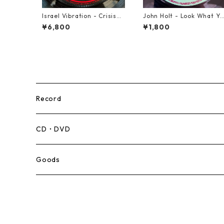
Israel Vibration - Crisis
John Holt - Look What Yo
【7-21895】
u've Done【7-21817】
¥6,800
¥1,800
Record
Mento,Calypso,Ballad
CD・DVD
Ska
Goods
Rocksteady
Roots