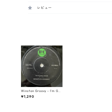
レビュー
Winston Groovy - I'm Goi
ng Back【7-20774】
¥1,290