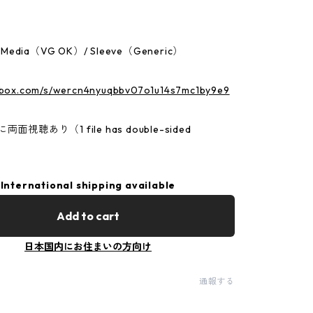
：Media（VG OK）/ Sleeve（Generic）
p.box.com/s/wercn4nyuqbbv07o1u14s7mc1by9e9
面視聴あり（1 file has double-sided
International shipping available
Add to cart
日本国内にお住まいの方向け
通報する