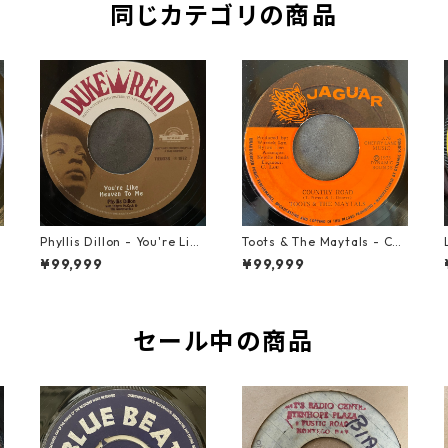
同じカテゴリの商品
t
Phyllis Dillon - You're Like
Toots & The Maytals - Cou
Heaven To Me【7-21913】
ntry Road【7-21951】
¥99,999
¥99,999
セール中の商品