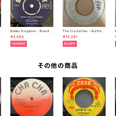
o
Bobby Kingdom - Brand N
The Crystalites - Biafra
ew Automobile【7-2088
【7-21293】
¥3,582
¥13,281
9】
10%OFF
5%OFF
その他の商品