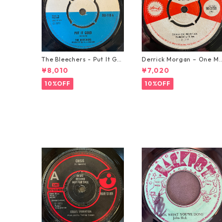
The Bleechers - Put It Go
Derrick Morgan – One M
od 【7-21637】
rning In May【7-21653】
¥8,010
¥7,020
10%OFF
10%OFF