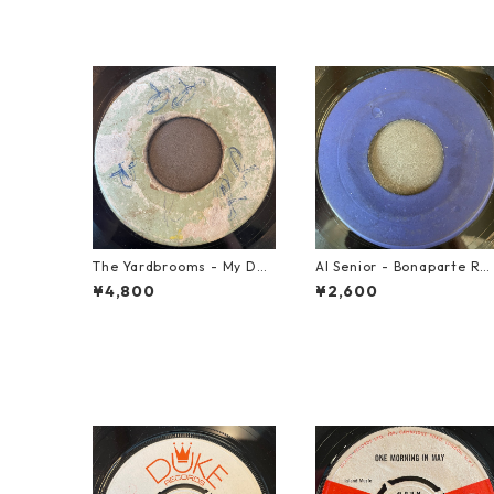
The Yardbrooms - My Des
Al Senior - Bonaparte Re
ire【7-21922】
reat【7-21861】
¥4,800
¥2,600