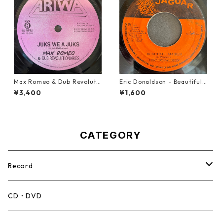
Max Romeo & Dub Revoluti
Eric Donaldson - Beautiful
onaries - Juks We A Juks【1
Maiden【7-21788】
¥3,400
¥1,600
0-90000】
CATEGORY
Record
Mento,Calypso,Ballad
CD・DVD