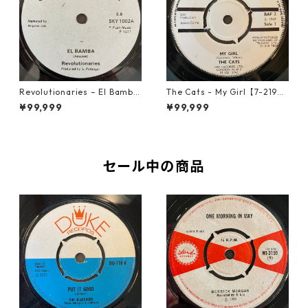
Revolutionaries – El Bamba
The Cats - My Girl【7-2190
【7-21855】
6】
¥99,999
¥99,999
セール中の商品