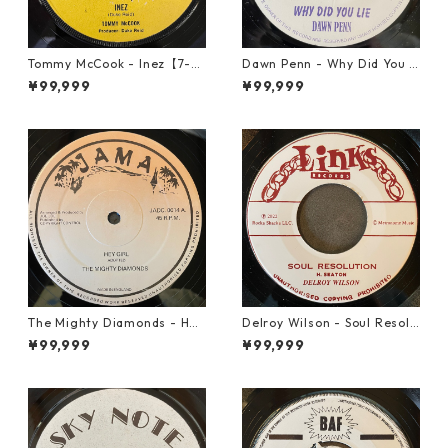
Tommy McCook - Inez【7-21
Dawn Penn - Why Did You Li
840】
e【7-21938】
¥99,999
¥99,999
The Mighty Diamonds - Hey
Delroy Wilson - Soul Resolu
Girl【12-50053】
tion【7-21935】
¥99,999
¥99,999