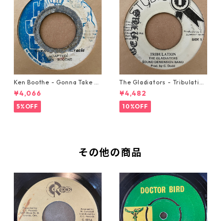
Ken Boothe - Gonna Take A
The Gladiators - Tribulation
Miracle【7-21362】
【7-21365】
¥4,066
¥4,482
5%OFF
10%OFF
その他の商品