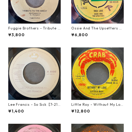
Fuggie Brothers - Tribute T
Ossie And The Upsetters -
o The Great【7-21765】
True Love【7-22000】
¥3,800
¥6,800
Lee Francis - So Sick【7-219
Little Roy - Without My Lov
25】
e【7-21990】
¥1,400
¥12,800