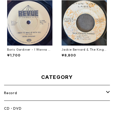
Boris Gardiner - I Wanna W
Jackie Bernard & The Kings
ake Up With You【7-2192
tonians - Never Changing H
¥1,700
¥8,800
4】
armony【7-21948】
CATEGORY
Record
Mento,Calypso,Ballad
CD・DVD