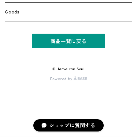
Ska
Goods
Rocksteady
商品一覧に戻る
Roots
Early Reggae/Skins
© Jamaican Soul
Powered by
Lovers
Reggae
Early Dancehall
ショップに質問する