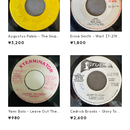
Augustus Pablo - The Snipe
Ernie Smith - Wait【7-2196
r【7-21945】
0】
¥3,200
¥1,800
Yami Bolo - Leave Out The
Cedrick Brooks - Glory To S
Badness 【7-10916】
ounds【7-21786】
¥980
¥2,600