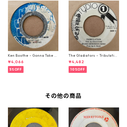
Ken Boothe - Gonna Take A
The Gladiators - Tribulation
Miracle【7-21362】
【7-21365】
¥4,066
¥4,482
5%OFF
10%OFF
その他の商品