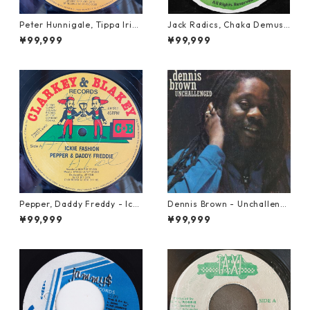
Peter Hunnigale, Tippa Irie
Jack Radics, Chaka Demus
- Raggamuffin Girl【12-50
& Pliers - Twist And Shout
¥99,999
¥99,999
045】
【7-21830】
Pepper, Daddy Freddy - Icki
Dennis Brown - Unchalleng
e Fashion【12-50044】
ed【LP-70046】
¥99,999
¥99,999