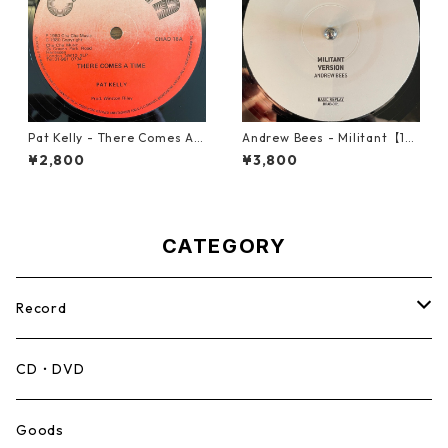
Pat Kelly - There Comes A T
Andrew Bees ‎- Militant【12-
ime【12-50057】
50066】
¥2,800
¥3,800
CATEGORY
Record
Mento,Calypso,Ballad
CD・DVD
Ska
Goods