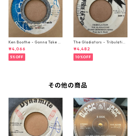
Ken Boothe - Gonna Take A
The Gladiators - Tribulation
Miracle【7-21362】
【7-21365】
¥4,066
¥4,482
5%OFF
10%OFF
その他の商品