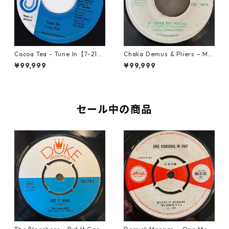
Cocoa Tea - Tune In【7-2187
Chaka Demus & Pliers – Mu
2】
rder She Wrote【7-21777】
¥99,999
¥99,999
セール中の商品