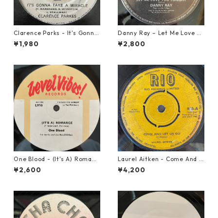
Clarence Parks - It's Gonna
Danny Ray – Let Me Love Yo
Take A Miracle【7-21096】
u Tonight【12-30001】
¥1,980
¥2,800
One Blood - (It's A) Romanc
Laurel Aitken - Come And L
e【12-50054】
et Us Go【7-21779】
¥2,600
¥4,200