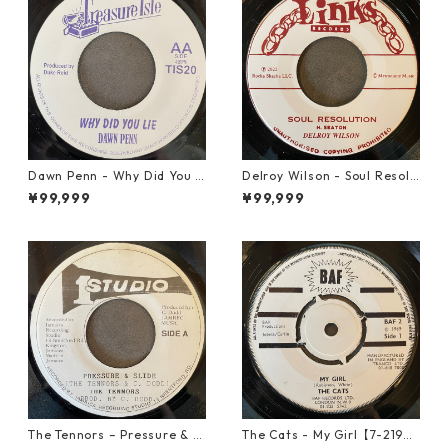
Dawn Penn - Why Did You Li
Delroy Wilson - Soul Resolu
e【7-21938】
tion【7-21935】
¥99,999
¥99,999
The Tennors – Pressure & Sl
The Cats - My Girl【7-2190