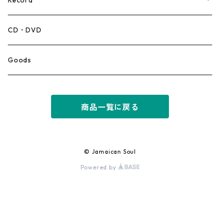
Record
Mento,Calypso,Ballad
CD・DVD
Ska
Goods
Rocksteady
商品一覧に戻る
Roots
Early Reggae/Skins
© Jamaican Soul
Powered by
Lovers
Reggae