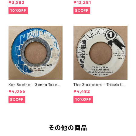
w Automobile【7-20889】
21293】
¥3,582
¥13,281
10%OFF
5%OFF
Ken Boothe - Gonna Take A
The Gladiators - Tribulation
Miracle【7-21362】
【7-21365】
¥4,066
¥4,482
5%OFF
10%OFF
その他の商品