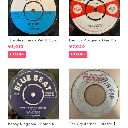
The Bleechers - Put It Good
Derrick Morgan – One Morn
【7-21637】
ing In May【7-21653】
¥8,010
¥7,020
10%OFF
10%OFF
Bobby Kingdom - Brand Ne
The Crystalites - Biafra【7-