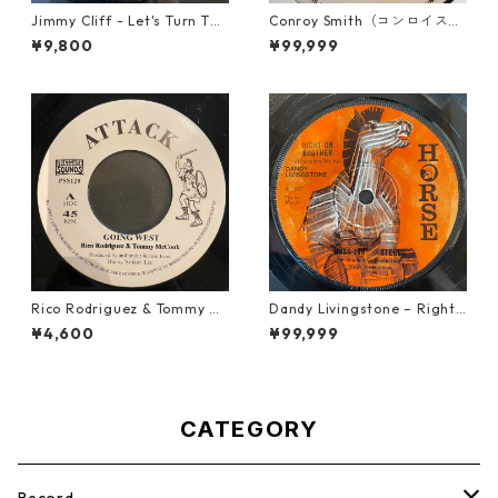
Jimmy Cliff - Let's Turn The
Conroy Smith（コンロイスミ
Table【7-21999】
ス） - Dangerous【7'】
¥9,800
¥99,999
Rico Rodriguez & Tommy Mc
Dandy Livingstone – Right
Cook - Going West【7-2198
On Brother【7-21946】
¥4,600
¥99,999
3】
CATEGORY