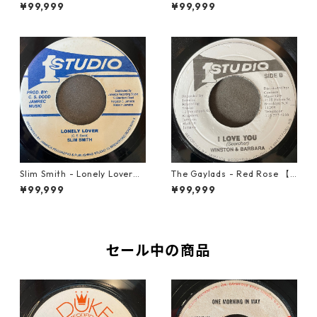
ide【7-21952】
6】
¥99,999
¥99,999
Slim Smith - Lonely Lover
The Gaylads - Red Rose 【7
【7-21921】
-21853】
¥99,999
¥99,999
セール中の商品