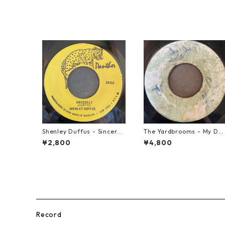
Shenley Duffus - Sincerel
The Yardbrooms - My De
y【7-22021】
ire【7-21922】
¥2,800
¥4,800
Record