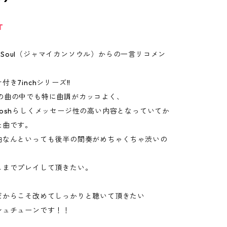
T
can Soul（ジャマイカンソウル）からの一言リコメン
き7inchシリーズ!!
Toshの曲の中でも特に曲調がカッコよく、
oshらしくメッセージ性の高い内容となっていてか
た曲です。
曲なんといっても後半の間奏がめちゃくちゃ渋いの
こまでプレイして頂きたい。
だからこそ改めてしっかりと聴いて頂きたい
シュチューンです！！