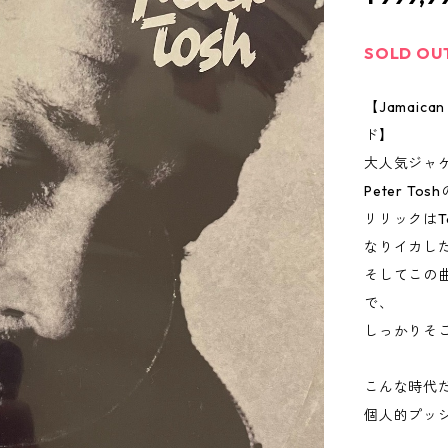
SOLD OU
【Jamai
ド】
大人気ジャケ付
Peter 
リリックはT
なりイカし
そしてこの
で、
しっかりそ
こんな時代
個人的プッ