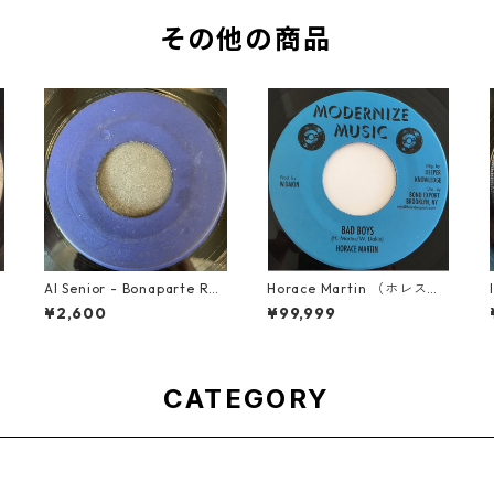
その他の商品
s
Al Senior - Bonaparte Ret
Horace Martin （ホレスマ
reat【7-21861】
ーティン） - Bad Boys
¥2,600
¥99,999
【7'】
CATEGORY