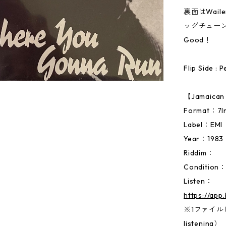
裏面はWaile
ッグチューン
Good！
Flip Side : 
【Jamaic
Format：
Label：EMI
Year：1983
Riddim：
Condition
Listen：
https://ap
※1ファイルに両
listening）