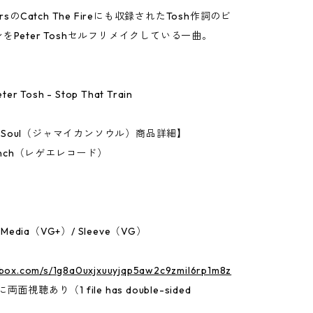
rsのCatch The Fireにも収録されたTosh作詞のビ
をPeter Toshセルフリメイクしている一曲。
Peter Tosh - Stop That Train
an Soul（ジャマイカンソウル）商品詳細】
7Inch（レゲエレコード）
：Media（VG+）/ Sleeve（VG）
p.box.com/s/1g8a0uxjxuuyjqp5aw2c9zmil6rp1m8z
面視聴あり（1 file has double-sided