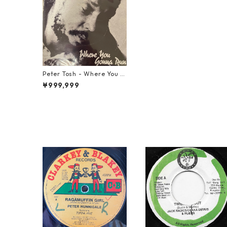
Peter Tosh - Where You G
onna Run【7-20821】
¥999,999