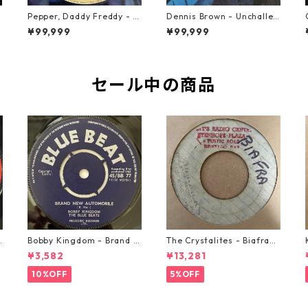
Pepper, Daddy Freddy - Ic
Dennis Brown - Unchallen
kie Fashion【12-50044】
ged【LP-70046】
¥99,999
¥99,999
セール中の商品
o
Bobby Kingdom - Brand N
The Crystalites - Biafra
ew Automobile【7-2088
【7-21293】
¥3,582
¥13,281
9】
10%OFF
5%OFF