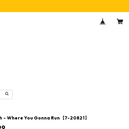
sh - Where You Gonna Run【7-20821】
99