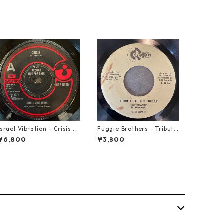
Israel Vibration - Crisis
Fuggie Brothers - Tribute
【7-21895】
To The Great【7-21765】
¥6,800
¥3,800