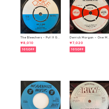
The Bleechers - Put It Go
Derrick Morgan – One M
od 【7-21637】
rning In May【7-21653】
¥8,010
¥7,020
10%OFF
10%OFF