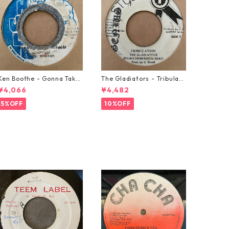
Ken Boothe - Gonna Take
The Gladiators - Tribulati
A Miracle【7-21362】
on【7-21365】
¥4,066
¥4,482
5%OFF
10%OFF