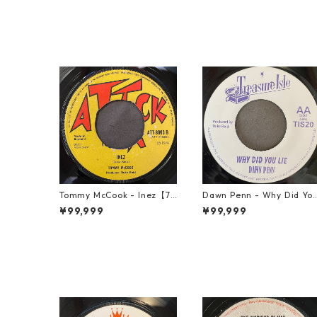
Tommy McCook - Inez【7-
Dawn Penn - Why Did Yo
21840】
Lie【7-21938】
¥99,999
¥99,999