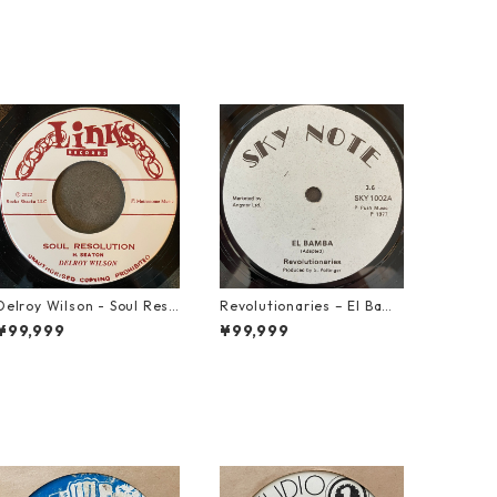
Delroy Wilson - Soul Reso
Revolutionaries – El Bamb
lution【7-21935】
a【7-21855】
¥99,999
¥99,999