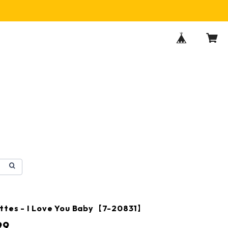
ttes - I Love You Baby【7-20831】
99