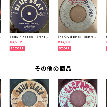
o
Bobby Kingdom - Brand N
The Crystalites - Biafra
ew Automobile【7-2088
【7-21293】
¥3,582
¥13,281
9】
10%OFF
5%OFF
その他の商品