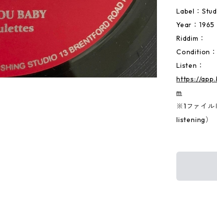
Label：Stud
Year：1965
Riddim：
Condition
Listen：
https://ap
m
※1ファイルに両
listening）