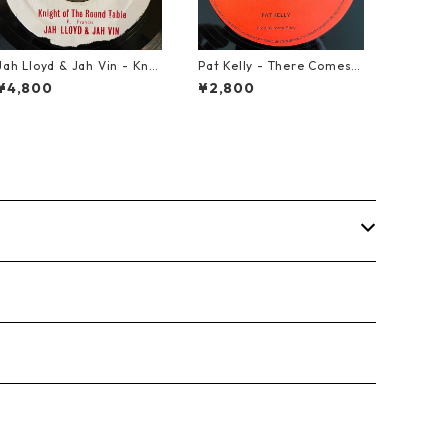
Jah Lloyd & Jah Vin - Knig
Pat Kelly - There Comes A
ht Of The Round Table【7
Time【12-50057】
¥4,800
¥2,800
-21908】