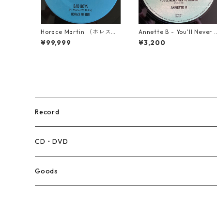
Horace Martin （ホレスマ
Annette B - You'll Never 
ーティン） - Bad Boys
et To Heaven【12-5005
¥99,999
¥3,200
【7'】
8】
Record
Mento,Calypso,Ballad
CD・DVD
Ska
Goods
Rocksteady