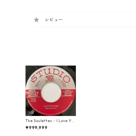
レビュー
The Soulettes - I Love You
Baby【7-20831】
¥999,999