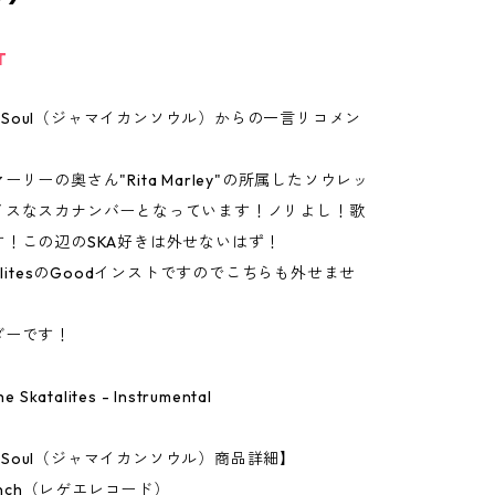
T
can Soul（ジャマイカンソウル）からの一言リコメン
リーの奥さん"Rita Marley"の所属したソウレッ
イスなスカナンバーとなっています！ノリよし！歌
す！この辺のSKA好きは外せないはず！
alitesのGoodインストですのでこちらも外せませ
ダーです！
The Skatalites - Instrumental
an Soul（ジャマイカンソウル）商品詳細】
7Inch（レゲエレコード）