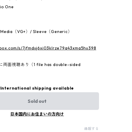
io One
：Media（VG+）/ Sleeve（Generic）
p.box.com/s/7jfmduj6xi03klrze79a43xma5hu398
面視聴あり（1 file has double-sided
International shipping available
Sold out
日本国内にお住まいの方向け
通報する