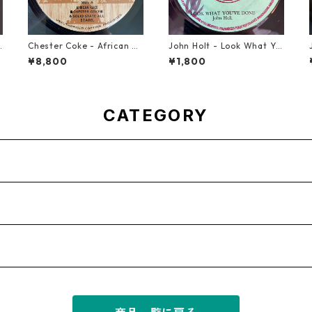
G
Chester Coke - African Ra
John Holt - Look What Yo
ce【7-21819】
u've Done【7-21817】
¥8,800
¥1,800
CATEGORY