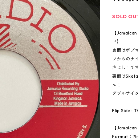
SOLD OU
【Jamai
ド】
表面はボブマー
ツからのナ
声よし！で
裏面はSkat
ん！
ダブルサイ
Flip Side : 
【Jamaic
Format：