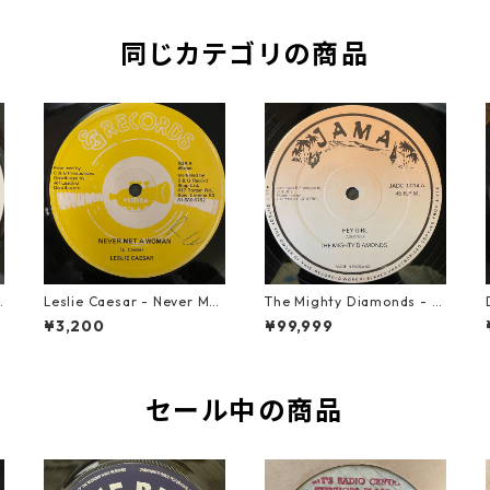
同じカテゴリの商品
u
Leslie Caesar - Never Met
The Mighty Diamonds - H
A Woman【12-50067】
ey Girl【12-50053】
¥3,200
¥99,999
セール中の商品