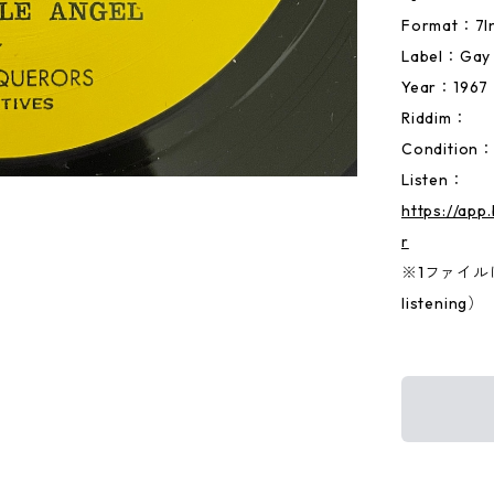
Format：
Label：Gay 
Year：1967
Riddim：
Condition
Listen：
https://ap
r
※1ファイルに両
listening）