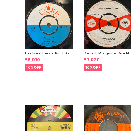
The Bleechers - Put It Go
Derrick Morgan – One M
od 【7-21637】
rning In May【7-21653】
¥8,010
¥7,020
10%OFF
10%OFF