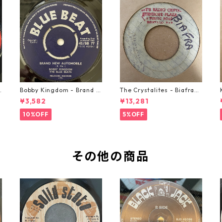
o
Bobby Kingdom - Brand N
The Crystalites - Biafra
ew Automobile【7-2088
【7-21293】
¥3,582
¥13,281
9】
10%OFF
5%OFF
その他の商品