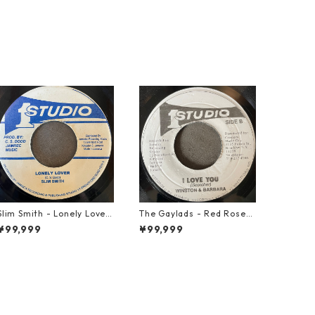
Slim Smith - Lonely Lover
The Gaylads - Red Rose
【7-21921】
【7-21853】
¥99,999
¥99,999