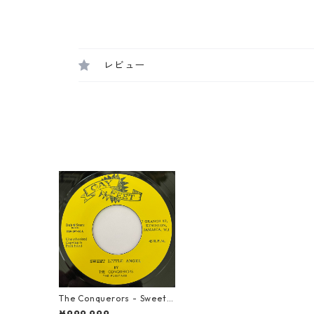
レビュー
The Conquerors - Sweet L
ittle Angel【7-20838】