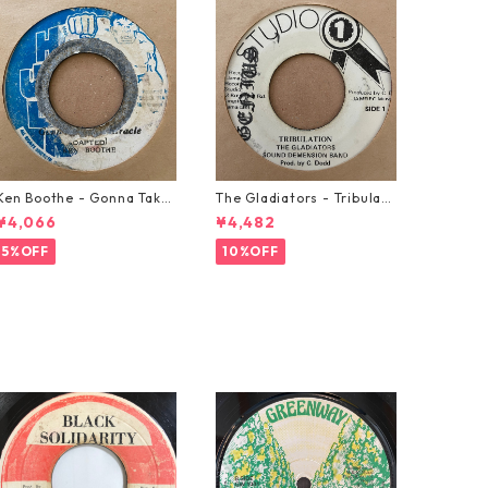
Ken Boothe - Gonna Take
The Gladiators - Tribulati
A Miracle【7-21362】
on【7-21365】
¥4,066
¥4,482
5%OFF
10%OFF