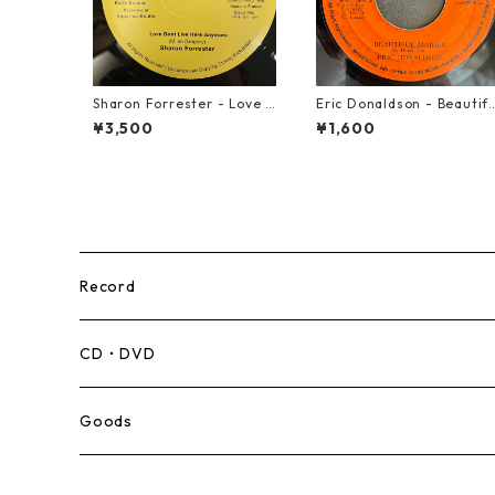
Sharon Forrester - Love D
Eric Donaldson - Beautif
on't Live Here Anymore
l Maiden【7-21788】
¥3,500
¥1,600
【12-50068】
Record
Mento,Calypso,Ballad
CD・DVD
Ska
Goods
Rocksteady