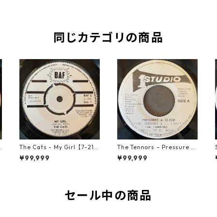
同じカテゴリの商品
o
The Cats - My Girl【7-219
The Tennors – Pressure &
06】
Slide【7-21952】
¥99,999
¥99,999
セール中の商品