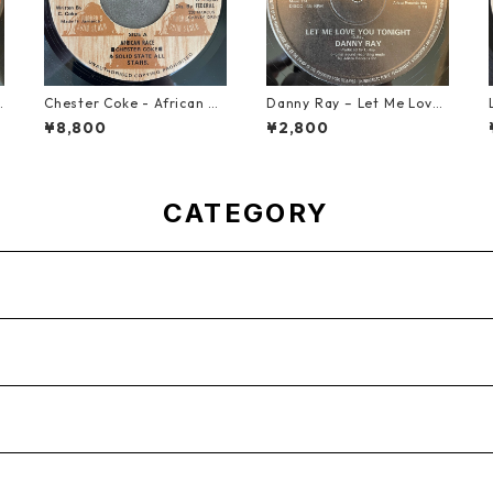
u
Chester Coke - African Ra
Danny Ray – Let Me Love
ce【7-21819】
You Tonight【12-30001】
¥8,800
¥2,800
CATEGORY