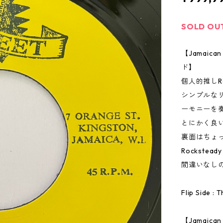
SOLD OU
【Jamai
ド】
個人的推しRoc
シンプルな
ーモニーを
とにかく良
裏面はちょ
Rockste
間違いなし
Flip Side :
【Jamaic