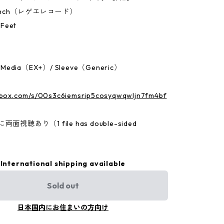
7Inch（レゲエレコード）
Feet
：Media（EX+）/ Sleeve（Generic）
p.box.com/s/00s3c6iemsrip5cosyqwqwljn7fm4bf
面視聴あり（1 file has double-sided
International shipping available
Sold out
日本国内にお住まいの方向け