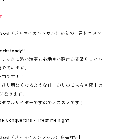
T
can Soul（ジャマイカンソウル）からの一言リコメン
ksteady!!
リリックに渋い演奏と心地良い歌声が素晴らしいハ
奏でています。
い曲です！！
っぴり切なくなるような仕上がりのこちらも極上の
adyになります。
のダブルサイダーですのでオススメです！
 The Conquerors - Treat Me Right
an Soul（ジャマイカンソウル）商品詳細】