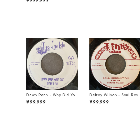
¥999,999
Dawn Penn - Why Did You
Delroy Wilson - Soul Res
Lie【7-21938】
lution【7-21935】
¥99,999
¥99,999