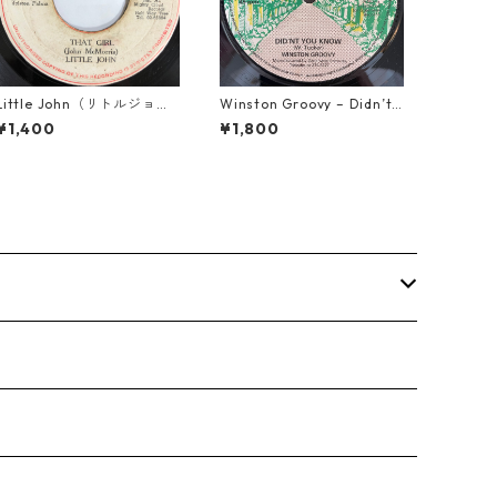
Little John（リトルジョ
Winston Groovy – Didn’t Y
ン） - That Girl 【7-2004
ou Know【7-21811】
¥1,400
¥1,800
5】