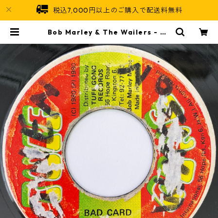
税込7,000円以上のご購入で配送料無料
Bob Marley & The Wailers - Ba
d Card【7-20842】 | Jamaican
Soul