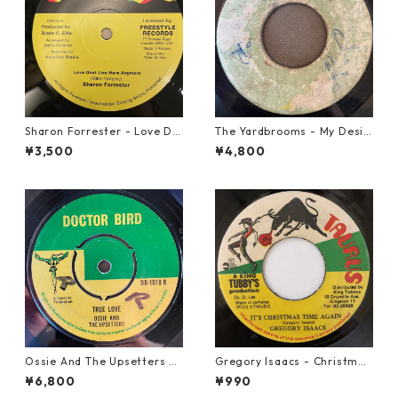
Sharon Forrester - Love Do
The Yardbrooms - My Desir
n't Live Here Anymore【12-
e【7-21922】
¥3,500
¥4,800
50068】
Ossie And The Upsetters -
Gregory Isaacs - Christmas
True Love【7-22000】
Time Once Again【7-2058
¥6,800
¥990
9】