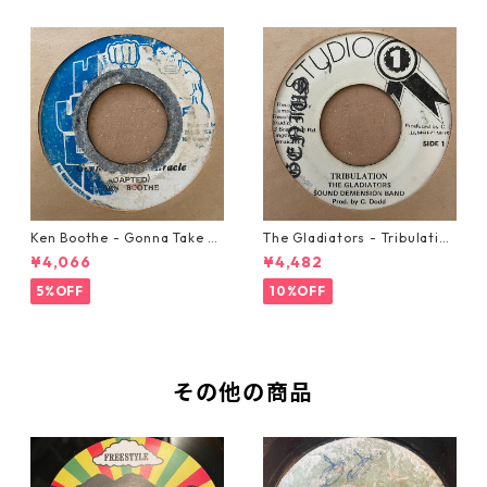
Ken Boothe - Gonna Take A
The Gladiators - Tribulation
Miracle【7-21362】
【7-21365】
¥4,066
¥4,482
5%OFF
10%OFF
その他の商品