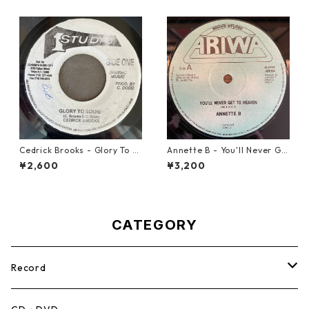
Cedrick Brooks - Glory To S
Annette B - You'll Never Ge
ounds【7-21786】
t To Heaven【12-50058】
¥2,600
¥3,200
CATEGORY
Record