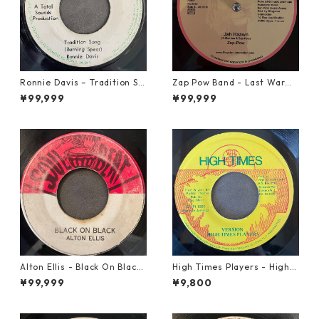
Ronnie Davis – Tradition So
Zap Pow Band - Last War【1
ng【7-22003】
2-50056】
¥99,999
¥99,999
Alton Ellis - Black On Black
High Times Players - High T
【7-21982】
imes Theme【7-21926】
¥99,999
¥9,800