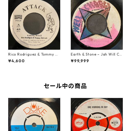
Rico Rodriguez & Tommy Mc
Earth & Stone – Jah Will Cu
Cook - Going West【7-2198
t You Down【7-21914】
¥4,600
¥99,999
3】
セール中の商品