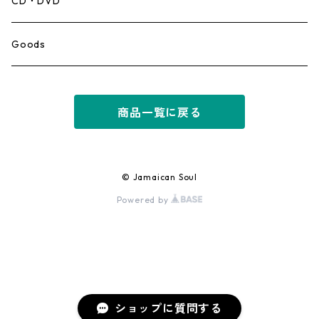
Mento,Calypso,Ballad
CD・DVD
Ska
Goods
Rocksteady
商品一覧に戻る
Roots
Early Reggae/Skins
© Jamaican Soul
Powered by
Lovers
Reggae
Early Dancehall
ショップに質問する