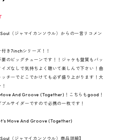
T
can Soul（ジャマイカンソウル）からの一言リコメン
付き7inchシリーズ！！
不要のビッグチューンです！！ジャケも盤質もバッ
ノイズなしで気持ちよく聴いて楽しんで下さい！曲
ャッチーでどこでかけても必ず盛り上がります！大
ン！
Move And Groove (Together)！こちらもgood！
ダブルサイダーですので必携の一枚です！
 Let's Move And Groove (Together)
an Soul（ジャマイカンソウル）商品詳細】