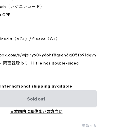
7Inch（レゲエレコード）
a OPP
：Media（VG+）/ Sleeve（G+）
p.box.com/s/wjziry60ky6ohf8qsdh6xj05fb91dgvn
面視聴あり（1 file has double-sided
International shipping available
Sold out
日本国内にお住まいの方向け
通報する