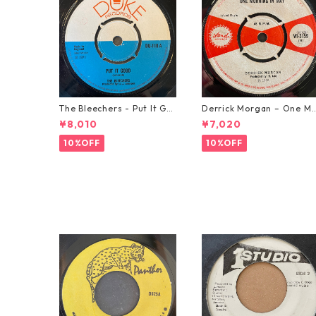
The Bleechers - Put It Go
Derrick Morgan – One M
od 【7-21637】
rning In May【7-21653】
¥8,010
¥7,020
10%OFF
10%OFF