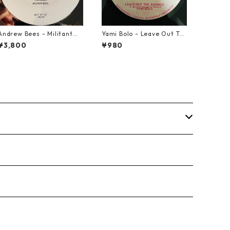
Andrew Bees ‎- Militant【1
Yami Bolo - Leave Out Th
2-50066】
e Badness 【7-10916】
¥3,800
¥980