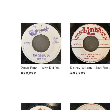
Dawn Penn - Why Did You
Delroy Wilson - Soul Res
Lie【7-21938】
lution【7-21935】
¥99,999
¥99,999