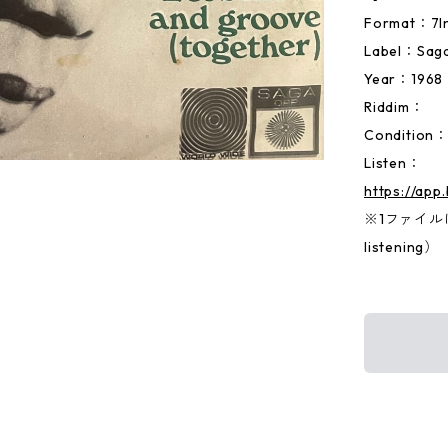
Format：
Label：Sag
Year：1968
Riddim：
Condition
Listen：
https://ap
※1ファイルに両
listening）