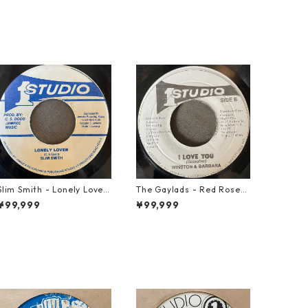
Slim Smith - Lonely Lover
The Gaylads - Red Rose
【7-21921】
【7-21853】
¥99,999
¥99,999