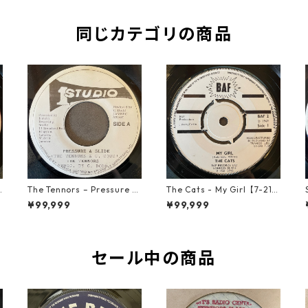
同じカテゴリの商品
o
The Tennors – Pressure &
The Cats - My Girl【7-219
Slide【7-21952】
06】
¥99,999
¥99,999
セール中の商品