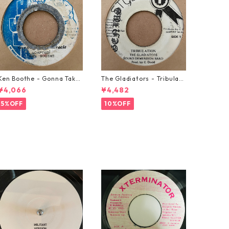
Ken Boothe - Gonna Take
The Gladiators - Tribulati
A Miracle【7-21362】
on【7-21365】
¥4,066
¥4,482
5%OFF
10%OFF