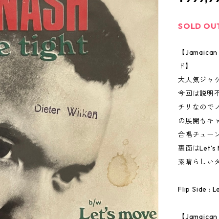
SOLD OU
【Jamai
ド】
大人気ジャケ
今回は説明
チリなので
の展開もキ
合唱チュー
裏面はLet's 
素晴らしい
Flip Side :
【Jamaic