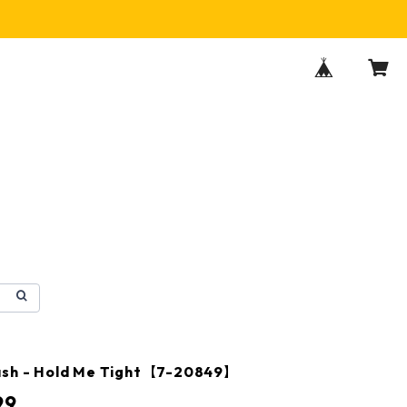
ash ‎- Hold Me Tight【7-20849】
99