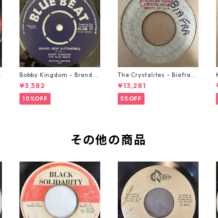
o
Bobby Kingdom - Brand N
The Crystalites - Biafra
ew Automobile【7-2088
【7-21293】
¥3,582
¥13,281
9】
10%OFF
5%OFF
その他の商品