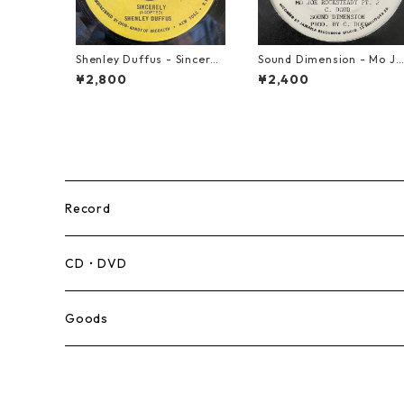
Shenley Duffus - Sincerel
Sound Dimension - Mo Jo
y【7-22021】
e Rock Steady【7-21087
¥2,800
¥2,400
Record
Mento,Calypso,Ballad
CD・DVD
Ska
Goods
Rocksteady