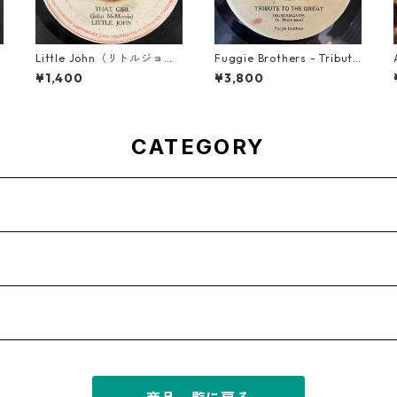
Little John（リトルジョ
Fuggie Brothers - Tribute
】
ン） - That Girl 【7-2004
To The Great【7-21765】
¥1,400
¥3,800
5】
CATEGORY