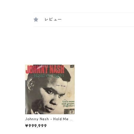
レビュー
Johnny Nash ‎- Hold Me Ti
ght【7-20849】
¥999,999