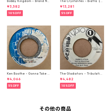
Bobby Kingdom - Brand Ne
The Crystalites - Biafra【7-
w Automobile【7-20889】
21293】
¥3,582
¥13,281
10%OFF
5%OFF
Ken Boothe - Gonna Take A
The Gladiators - Tribulation
Miracle【7-21362】
【7-21365】
¥4,066
¥4,482
5%OFF
10%OFF
その他の商品