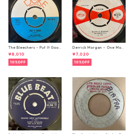
The Bleechers - Put It Good
Derrick Morgan – One Morn
【7-21637】
ing In May【7-21653】
¥8,010
¥7,020
10%OFF
10%OFF