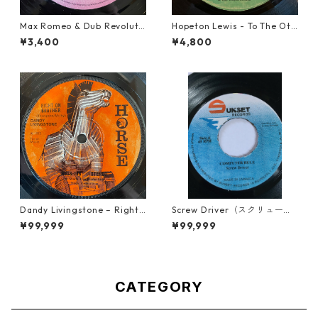
Max Romeo & Dub Revoluti
Hopeton Lewis - To The Oth
onaries - Juks We A Juks【1
er Man【7-22023】
¥3,400
¥4,800
0-90000】
Dandy Livingstone – Right
Screw Driver（スクリュード
On Brother【7-21946】
ライバー） - Computer Rule
¥99,999
¥99,999
【7'】
CATEGORY