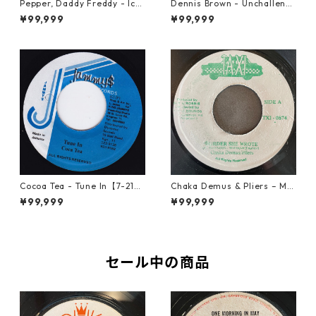
Pepper, Daddy Freddy - Icki
Dennis Brown - Unchalleng
e Fashion【12-50044】
ed【LP-70046】
¥99,999
¥99,999
Cocoa Tea - Tune In【7-2187
Chaka Demus & Pliers – Mu
2】
rder She Wrote【7-21777】
¥99,999
¥99,999
セール中の商品