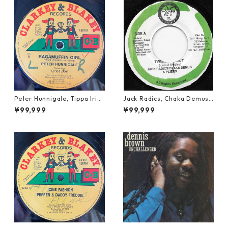
Peter Hunnigale, Tippa Irie
Jack Radics, Chaka Demus
- Raggamuffin Girl【12-50
& Pliers - Twist And Shout
¥99,999
¥99,999
045】
【7-21830】