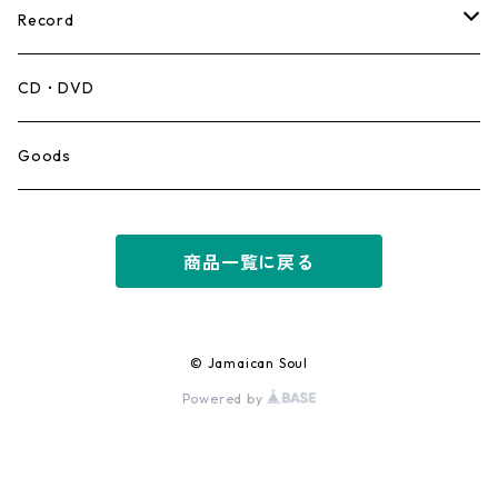
Record
Mento,Calypso,Ballad
CD・DVD
Ska
Goods
Rocksteady
商品一覧に戻る
Roots
Early Reggae/Skins
© Jamaican Soul
Powered by
Lovers
Reggae