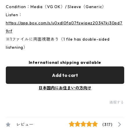
Condition：Media（VG OK）/ Sleeve（Generic）
Listen：
https://app.box.com/s/u0xdl0fa07fswipez20347kj30pd7
9rf
※1ファイルに両面視聴あり（1 file has double-sided
listening）
International shipping available
Add to cart
日本国内にお住まいの方向け
通報する
レビュー
(317)