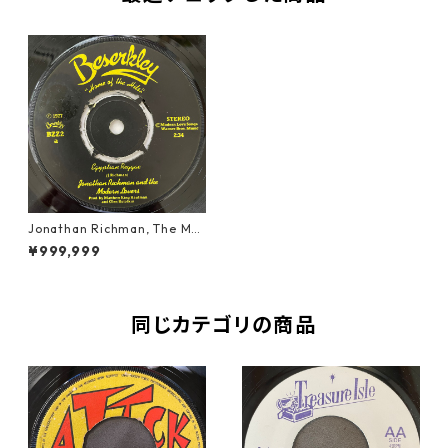
Jonathan Richman, The Mo
dern Lovers - Egyptian Reg
¥999,999
gae【7-20896】
同じカテゴリの商品