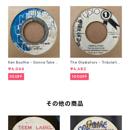
Ken Boothe - Gonna Take A
The Gladiators - Tribulation
Miracle【7-21362】
【7-21365】
¥4,066
¥4,482
5%OFF
10%OFF
その他の商品