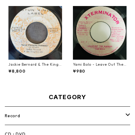
Jackie Bernard & The Kings
Yami Bolo - Leave Out The
tonians - Never Changing H
Badness 【7-10916】
¥8,800
¥980
armony【7-21948】
CATEGORY
Record
Mento,Calypso,Ballad
CD・DVD