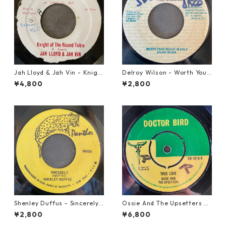
Jah Lloyd & Jah Vin - Knigh
Delroy Wilson - Worth Your
t Of The Round Table【7-21
Weight In Gold【7-21965】
¥4,800
¥2,800
908】
Shenley Duffus - Sincerely
Ossie And The Upsetters -
【7-22021】
True Love【7-22000】
¥2,800
¥6,800