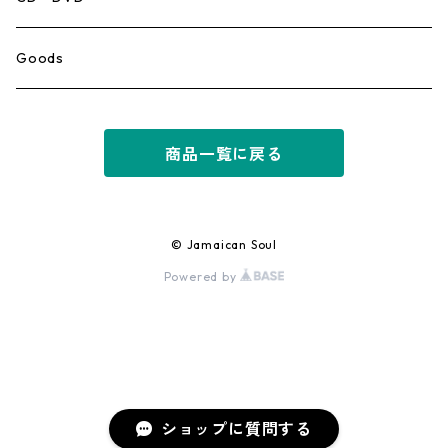
Ska
Goods
Rocksteady
商品一覧に戻る
Roots
Early Reggae/Skins
© Jamaican Soul
Powered by
Lovers
Reggae
Early Dancehall
ショップに質問する