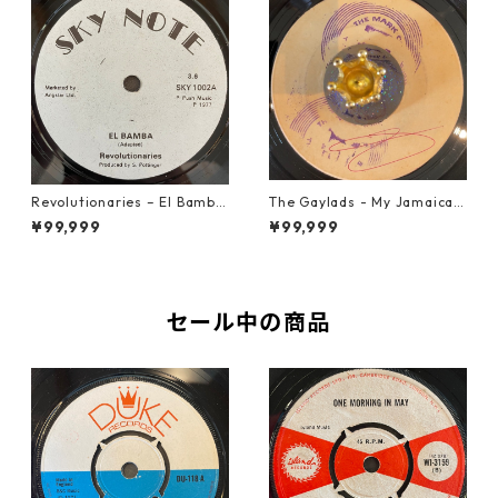
Revolutionaries – El Bamba
The Gaylads - My Jamaican
【7-21855】
Girl【7-22009】
¥99,999
¥99,999
セール中の商品