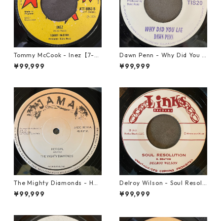
Tommy McCook - Inez【7-21
Dawn Penn - Why Did You Li
840】
e【7-21938】
¥99,999
¥99,999
The Mighty Diamonds - Hey
Delroy Wilson - Soul Resolu
Girl【12-50053】
tion【7-21935】
¥99,999
¥99,999