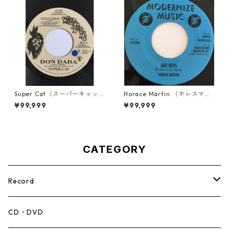
Super Cat（スーパーキャッ
Horace Martin （ホレスマー
ト） - Don Dada【7inch】
ティン） - Bad Boys【7'】
¥99,999
¥99,999
CATEGORY
Record
Mento,Calypso,Ballad
CD・DVD