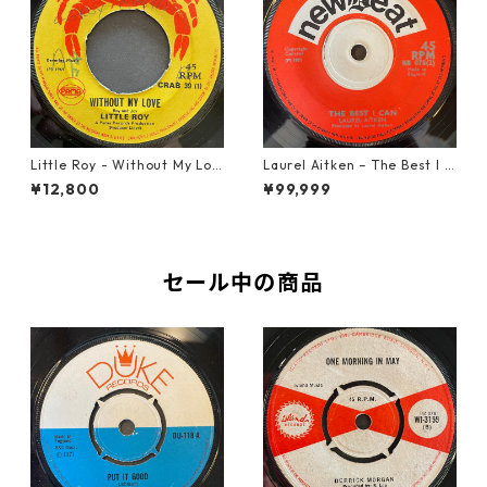
Little Roy - Without My Lov
Laurel Aitken ‎– The Best I C
e【7-21990】
an【7-22012】
¥12,800
¥99,999
セール中の商品