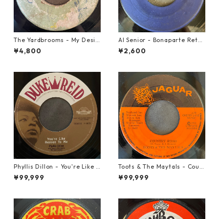
The Yardbrooms - My Desir
Al Senior - Bonaparte Retre
e【7-21922】
at【7-21861】
¥4,800
¥2,600
Phyllis Dillon - You're Like H
Toots & The Maytals - Coun
eaven To Me【7-21913】
try Road【7-21951】
¥99,999
¥99,999