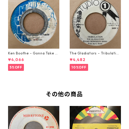
Ken Boothe - Gonna Take A
The Gladiators - Tribulation
Miracle【7-21362】
【7-21365】
¥4,066
¥4,482
5%OFF
10%OFF
その他の商品