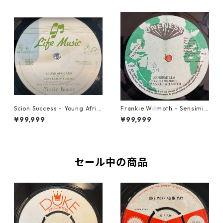
Scion Success - Young Afric
Frankie Wilmoth - Sensimill
ans【12-50037】
a【12-50034】
¥99,999
¥99,999
セール中の商品