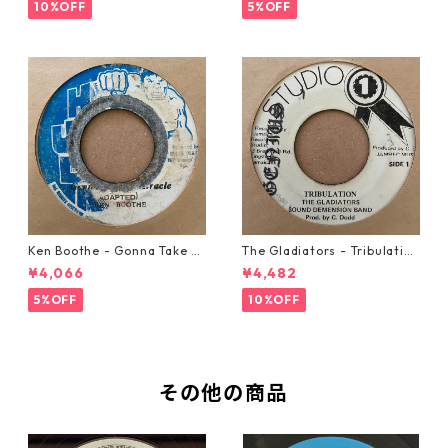
10%OFF
5%OFF
Ken Boothe - Gonna Take A
The Gladiators - Tribulation
Miracle【7-21362】
【7-21365】
¥4,066
¥4,482
5%OFF
10%OFF
その他の商品