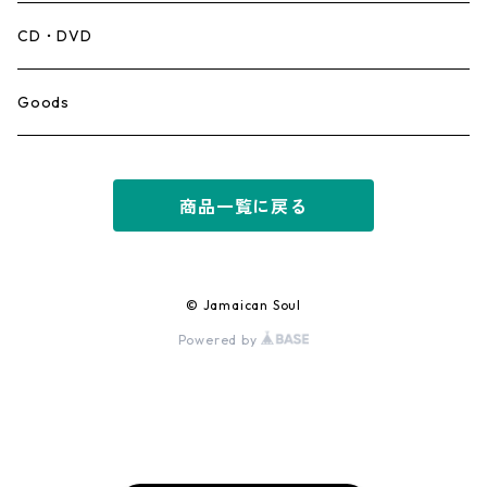
Mento,Calypso,Ballad
CD・DVD
Ska
Goods
Rocksteady
商品一覧に戻る
Roots
Early Reggae/Skins
© Jamaican Soul
Powered by
Lovers
Reggae