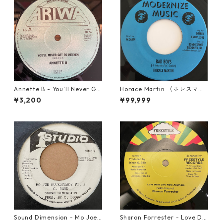
Annette B - You'll Never Ge
Horace Martin （ホレスマー
t To Heaven【12-50058】
ティン） - Bad Boys【7'】
¥3,200
¥99,999
Sound Dimension - Mo Joe
Sharon Forrester - Love Do