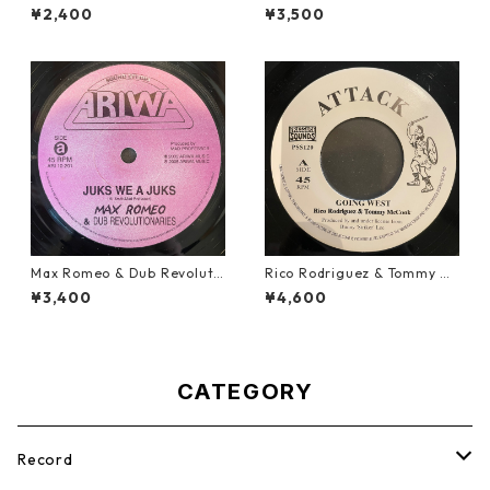
Rock Steady【7-21087】
n't Live Here Anymore【12-
¥2,400
¥3,500
50068】
Max Romeo & Dub Revoluti
Rico Rodriguez & Tommy Mc
onaries - Juks We A Juks【1
Cook - Going West【7-2198
¥3,400
¥4,600
0-90000】
3】
CATEGORY
Record