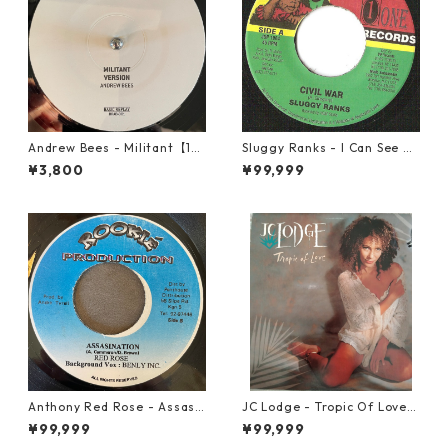
Andrew Bees ‎- Militant【12-
Sluggy Ranks - I Can See Cl
50066】
early【7-21877】
¥3,800
¥99,999
Anthony Red Rose - Assasi
JC Lodge - Tropic Of Love
nation【7-21754】
【LP-70022】
¥99,999
¥99,999