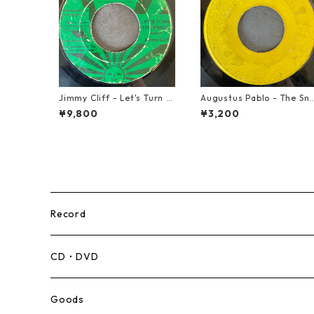
Jimmy Cliff - Let's Turn T
Augustus Pablo - The Sni
he Table【7-21999】
per【7-21945】
¥9,800
¥3,200
Record
Mento,Calypso,Ballad
CD・DVD
Ska
Goods