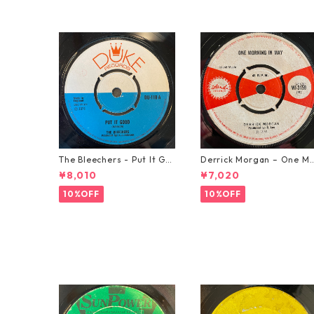
The Bleechers - Put It Go
Derrick Morgan – One M
od 【7-21637】
rning In May【7-21653】
¥8,010
¥7,020
10%OFF
10%OFF