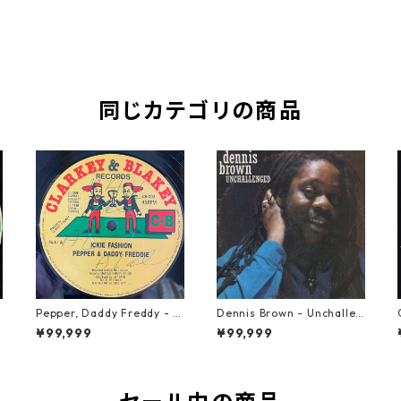
同じカテゴリの商品
Pepper, Daddy Freddy - Ic
Dennis Brown - Unchallen
kie Fashion【12-50044】
ged【LP-70046】
¥99,999
¥99,999