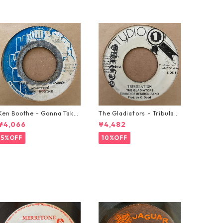
Ken Boothe - Gonna Take
The Gladiators - Tribulati
A Miracle【7-21362】
on【7-21365】
¥4,066
¥4,482
5%OFF
10%OFF