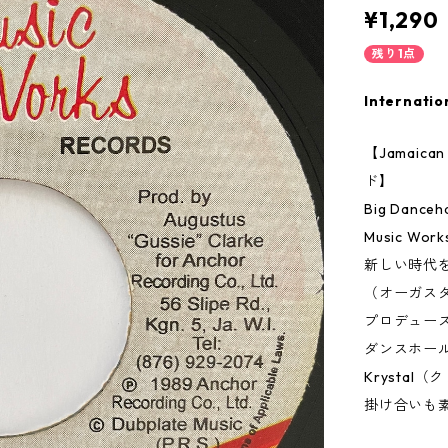
¥1,290
残り1点
Internatio
【Jamai
ド】
Big Danceha
Music W
新しい時代を築い
（オーガス
プロデュー
ダンスホー
Krystal
掛け合いも