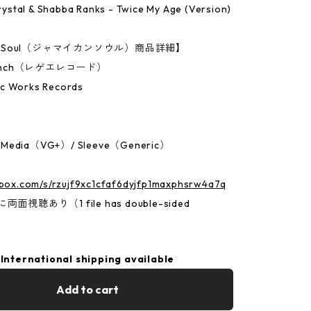
 Krystal & Shabba Ranks - Twice My Age (Version)
an Soul（ジャマイカンソウル）商品詳細】
7Inch（レゲエレコード）
c Works Records
：Media（VG+）/ Sleeve（Generic）
.box.com/s/rzujf9xc1cfaf6dyjfp1maxphsrw4a7q
面視聴あり（1 file has double-sided
International shipping available
Add to cart