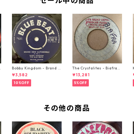
セール中の商品
o
Bobby Kingdom - Brand N
The Crystalites - Biafra
ew Automobile【7-2088
【7-21293】
¥3,582
¥13,281
9】
10%OFF
5%OFF
その他の商品