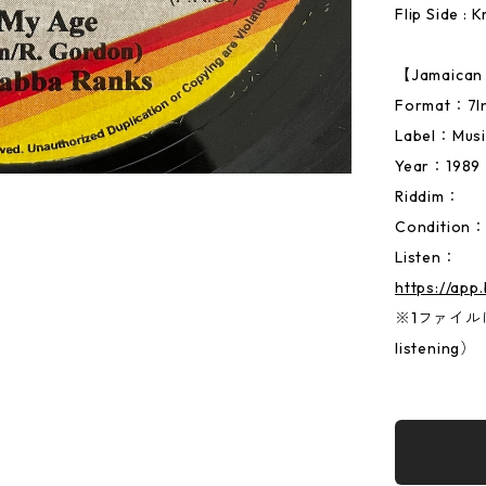
Flip Side :
【Jamaic
Format：
Label：Musi
Year：1989
Riddim：
Condition
Listen：
https://app
※1ファイルに両
listening）