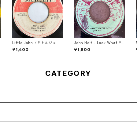
Little John（リトルジョ
John Holt - Look What Yo
ン） - That Girl 【7-2004
u've Done【7-21817】
¥1,400
¥1,800
5】
CATEGORY