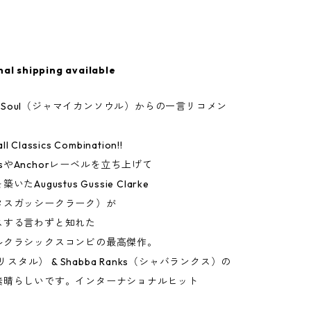
nal shipping available
can Soul（ジャマイカンソウル）からの一言リコメン
ll Classics Combination!!
orksやAnchorレーベルを立ち上げて
たAugustus Gussie Clarke
タスガッシークラーク）が
スする言わずと知れた
ルクラシックスコンビの最高傑作。
（クリスタル） & Shabba Ranks（シャバランクス）の
素晴らしいです。インターナショナルヒット