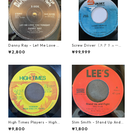
Danny Ray – Let Me Love Yo
Screw Driver（スクリュード
u Tonight【12-30001】
ライバー） - Computer Rule
¥2,800
¥99,999
【7'】
High Times Players - High T
Slim Smith - Stand Up And F
imes Theme【7-21926】
ight 【7-21832】
¥9,800
¥1,800