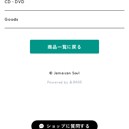
Mento,Calypso,Ballad
CD・DVD
Ska
Goods
Rocksteady
商品一覧に戻る
Roots
Early Reggae/Skins
© Jamaican Soul
Powered by
Lovers
Reggae
Early Dancehall
ショップに質問する