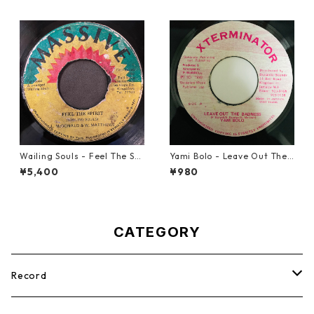
Wailing Souls - Feel The Spi
Yami Bolo - Leave Out The
rit【7-21955】
Badness 【7-10916】
¥5,400
¥980
CATEGORY
Record