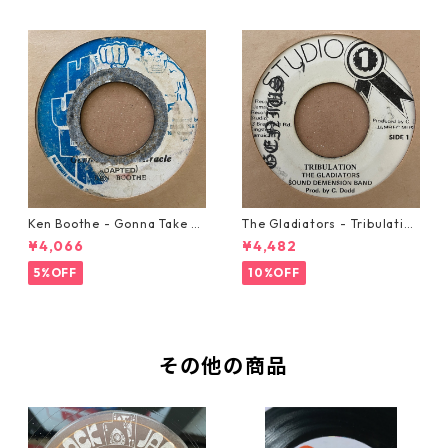
Ken Boothe - Gonna Take A
The Gladiators - Tribulation
Miracle【7-21362】
【7-21365】
¥4,066
¥4,482
5%OFF
10%OFF
その他の商品