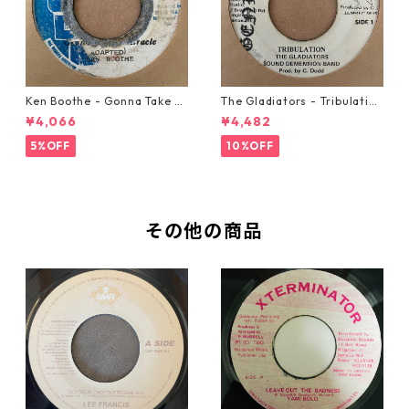
Ken Boothe - Gonna Take A
The Gladiators - Tribulation
Miracle【7-21362】
【7-21365】
¥4,066
¥4,482
5%OFF
10%OFF
その他の商品