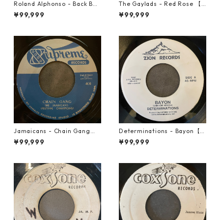
Roland Alphonso - Back Bea
The Gaylads - Red Rose 【7
t【7-21909】
-21853】
¥99,999
¥99,999
Jamaicans - Chain Gang【7
Determinations - Bayon【7-
-21911】
21865】
¥99,999
¥99,999