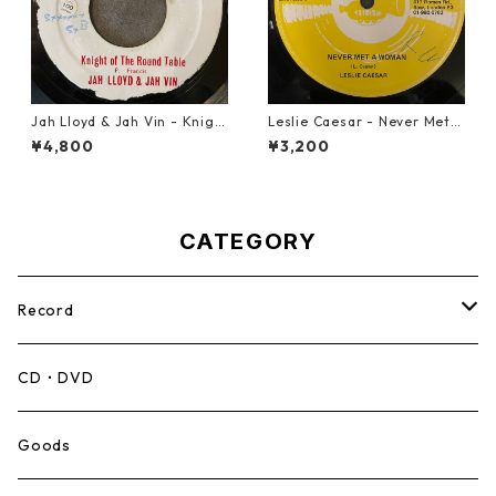
Jah Lloyd & Jah Vin - Knigh
Leslie Caesar - Never Met A
t Of The Round Table【7-21
Woman【12-50067】
¥4,800
¥3,200
908】
CATEGORY
Record
Mento,Calypso,Ballad
CD・DVD
Ska
Goods