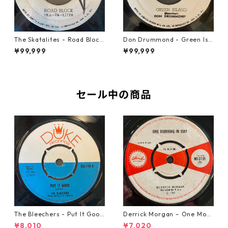
The Skatalites - Road Block
Don Drummond - Green Isl
【7-21996】
and【7-22018】
¥99,999
¥99,999
セール中の商品
The Bleechers - Put It Good
Derrick Morgan – One Morn
【7-21637】
ing In May【7-21653】
¥8,010
¥7,020