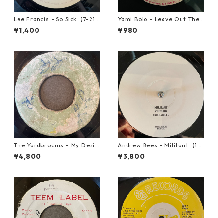
Lee Francis - So Sick【7-219
Yami Bolo - Leave Out The
25】
Badness 【7-10916】
¥1,400
¥980
The Yardbrooms - My Desir
Andrew Bees ‎- Militant【12-
e【7-21922】
50066】
¥4,800
¥3,800