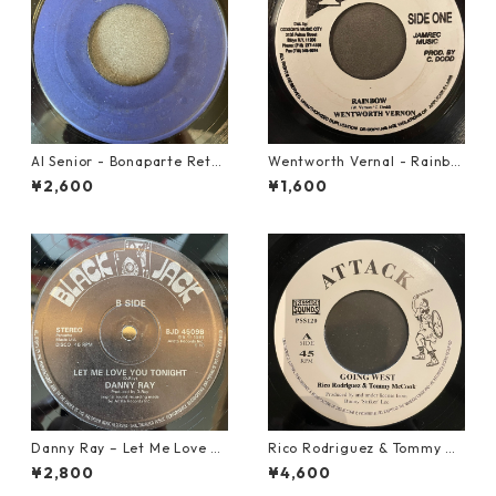
Al Senior - Bonaparte Retre
Wentworth Vernal - Rainbo
at【7-21861】
w【7-21940】
¥2,600
¥1,600
Danny Ray – Let Me Love Yo
Rico Rodriguez & Tommy Mc
u Tonight【12-30001】
Cook - Going West【7-2198
¥2,800
¥4,600
3】