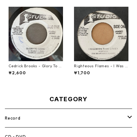
Cedrick Brooks - Glory To S
Righteous Flames - I Was B
ounds【7-21786】
orn To Be Loved【7-21191】
¥2,600
¥1,700
CATEGORY
Record
Mento,Calypso,Ballad
CD・DVD