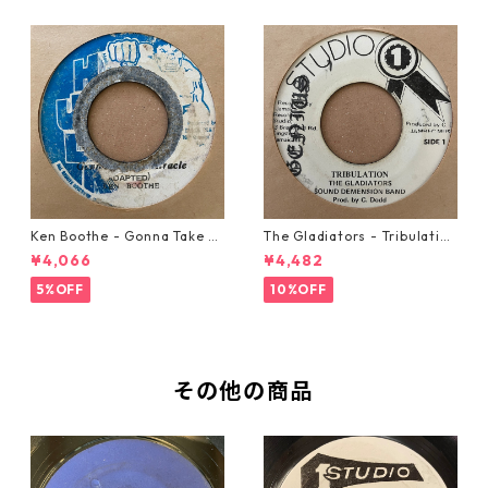
Ken Boothe - Gonna Take A
The Gladiators - Tribulation
Miracle【7-21362】
【7-21365】
¥4,066
¥4,482
5%OFF
10%OFF
その他の商品