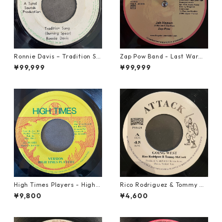
Ronnie Davis – Tradition So
Zap Pow Band - Last War【1
ng【7-22003】
2-50056】
¥99,999
¥99,999
High Times Players - High T
Rico Rodriguez & Tommy Mc
imes Theme【7-21926】
Cook - Going West【7-2198
¥9,800
¥4,600
3】