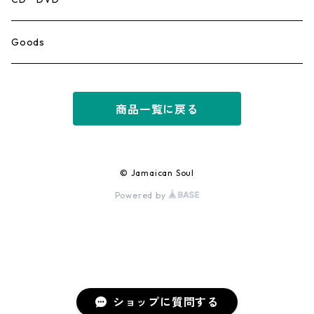
Ska
Goods
Rocksteady
商品一覧に戻る
Roots
Early Reggae/Skins
© Jamaican Soul
Powered by
Lovers
Reggae
Early Dancehall
ショップに質問する