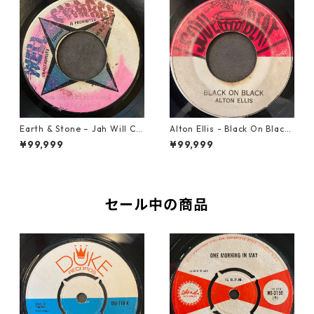
Earth & Stone – Jah Will Cu
Alton Ellis - Black On Black
t You Down【7-21914】
【7-21982】
¥99,999
¥99,999
セール中の商品