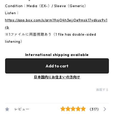
Condition：Media（EX-）/ Sleeve（Generic）
Listen：
https://app.box.com/s/arm19oj04h3ejj0e9msk17ydkus9v1
rb
※1ファイルに両面視聴あり（1 file has double-sided
listening）
International shipping available
Add to cart
日本国内にお住まいの方向け
通報する
レビュー
(317)