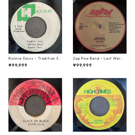
Ronnie Davis – Tradition So
Zap Pow Band - Last War【1
ng【7-22003】
2-50056】
¥99,999
¥99,999