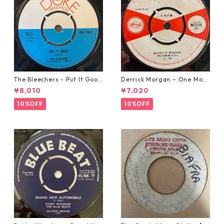
The Bleechers - Put It Good
Derrick Morgan – One Morn
【7-21637】
ing In May【7-21653】
¥8,010
¥7,020
10%OFF
10%OFF