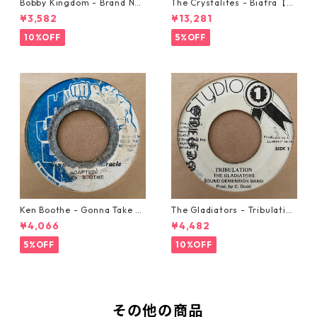
Bobby Kingdom - Brand Ne
The Crystalites - Biafra【7-
w Automobile【7-20889】
21293】
¥3,582
¥13,281
10%OFF
5%OFF
Ken Boothe - Gonna Take A
The Gladiators - Tribulation
Miracle【7-21362】
【7-21365】
¥4,066
¥4,482
5%OFF
10%OFF
その他の商品