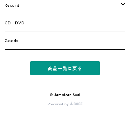
Record
Mento,Calypso,Ballad
CD・DVD
Ska
Goods
Rocksteady
商品一覧に戻る
Roots
Early Reggae/Skins
© Jamaican Soul
Powered by
Lovers
Reggae