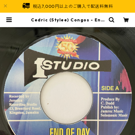
税込7,000円以上のご購入で配送料無料
Cedric (Stylee) Congos - End
Of Day【7-20953】 | Jamaican
Soul