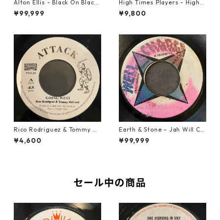
Alton Ellis - Black On Black
High Times Players - High T
【7-21982】
imes Theme【7-21926】
¥99,999
¥9,800
Rico Rodriguez & Tommy Mc
Earth & Stone – Jah Will Cu
Cook - Going West【7-2198
t You Down【7-21914】
¥4,600
¥99,999
3】
セール中の商品