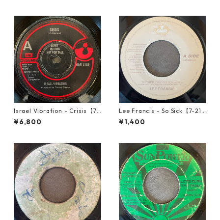
Israel Vibration - Crisis【7-
Lee Francis - So Sick【7-219
21895】
25】
¥6,800
¥1,400