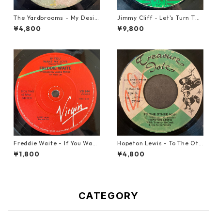
The Yardbrooms - My Desir
Jimmy Cliff - Let's Turn The
e【7-21922】
Table【7-21999】
¥4,800
¥9,800
Freddie Waite - If You Want
Hopeton Lewis - To The Oth
My Love【7-21943】
er Man【7-22023】
¥1,800
¥4,800
CATEGORY