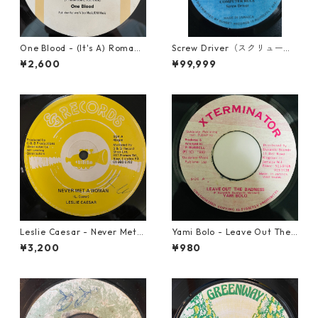
One Blood - (It's A) Romanc
Screw Driver（スクリュード
e【12-50054】
ライバー） - Computer Rule
¥2,600
¥99,999
【7'】
Leslie Caesar - Never Met A
Yami Bolo - Leave Out The
Woman【12-50067】
Badness 【7-10916】
¥3,200
¥980