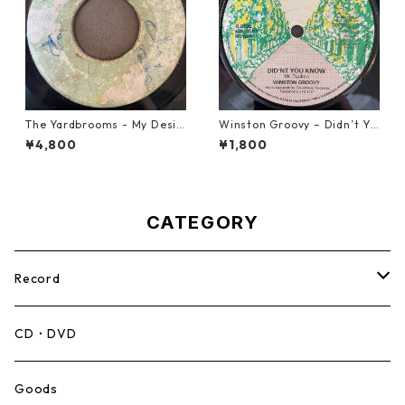
The Yardbrooms - My Desir
Winston Groovy – Didn’t Yo
e【7-21922】
u Know【7-21811】
¥4,800
¥1,800
CATEGORY
Record
Mento,Calypso,Ballad
CD・DVD
Ska
Goods