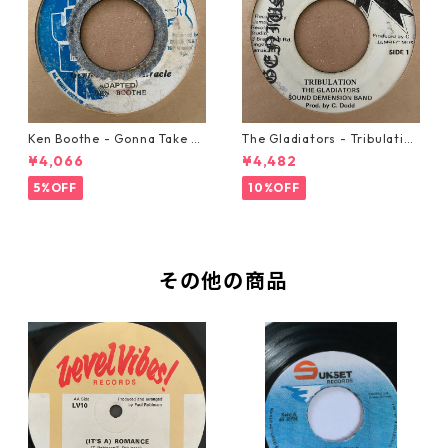
Ken Boothe - Gonna Take A
The Gladiators - Tribulation
Miracle【7-21362】
【7-21365】
¥4,066
¥4,482
5%OFF
10%OFF
その他の商品