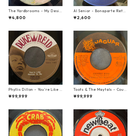
The Yardbrooms - My Desir
Al Senior - Bonaparte Retre
e【7-21922】
at【7-21861】
¥4,800
¥2,600
Phyllis Dillon - You're Like H
Toots & The Maytals - Coun
eaven To Me【7-21913】
try Road【7-21951】
¥99,999
¥99,999