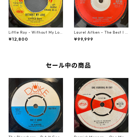
Little Roy - Without My Lov
Laurel Aitken ‎– The Best I C
e【7-21990】
an【7-22012】
¥12,800
¥99,999
セール中の商品