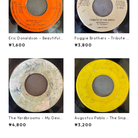
Eric Donaldson - Beautiful
Fuggie Brothers - Tribute T
Maiden【7-21788】
o The Great【7-21765】
¥1,600
¥3,800
The Yardbrooms - My Desir
Augustus Pablo - The Snipe
e【7-21922】
r【7-21945】
¥4,800
¥3,200