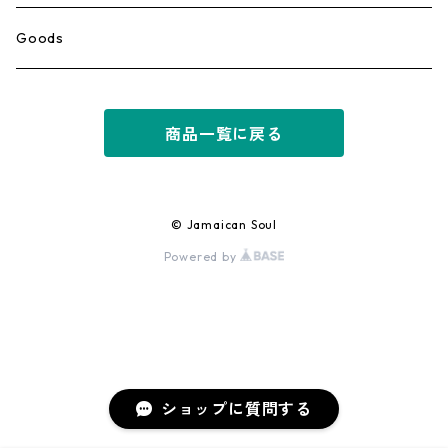
Ska
Goods
Rocksteady
商品一覧に戻る
Roots
Early Reggae/Skins
© Jamaican Soul
Powered by
Lovers
Reggae
Early Dancehall
ショップに質問する