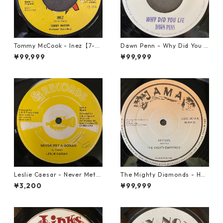
Tommy McCook - Inez【7-21
Dawn Penn - Why Did You Li
840】
e【7-21938】
¥99,999
¥99,999
Leslie Caesar - Never Met A
The Mighty Diamonds - Hey
Woman【12-50067】
Girl【12-50053】
¥3,200
¥99,999