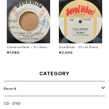
Clarence Parks - It's Gonna
One Blood - (It's A) Romanc
Take A Miracle【7-21096】
e【12-50054】
¥1,980
¥2,600
CATEGORY
Record
Mento,Calypso,Ballad
CD・DVD