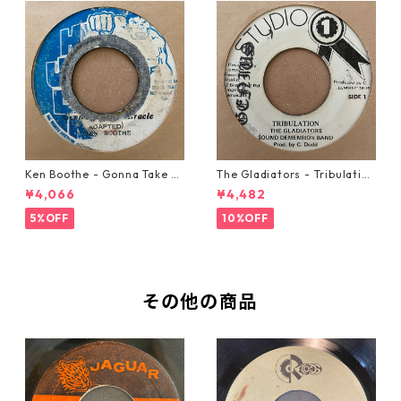
Ken Boothe - Gonna Take A
The Gladiators - Tribulation
Miracle【7-21362】
【7-21365】
¥4,066
¥4,482
5%OFF
10%OFF
その他の商品