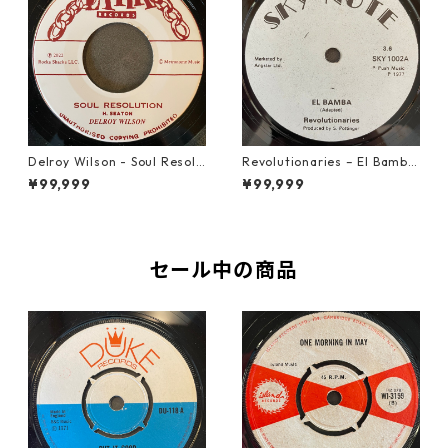
Delroy Wilson - Soul Resolu
Revolutionaries – El Bamba
tion【7-21935】
【7-21855】
¥99,999
¥99,999
セール中の商品