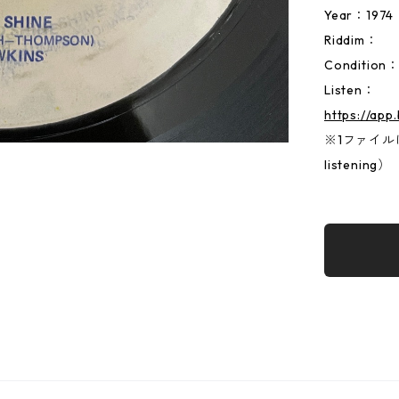
Year：1974
Riddim：
Condition
Listen：
https://app
※1ファイルに両
listening）