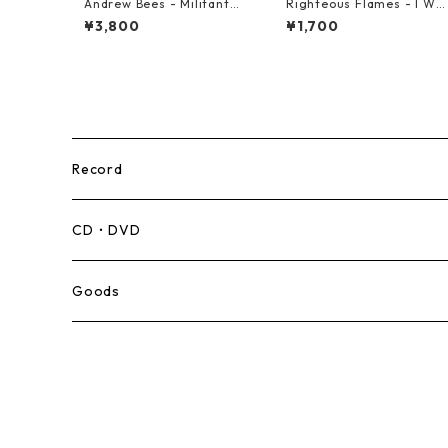
Andrew Bees ‎- Militant【1
Righteous Flames - I Wa
2-50066】
Born To Be Loved【7-2119
¥3,800
¥1,700
1】
Record
Mento,Calypso,Ballad
CD・DVD
Ska
Goods
Rocksteady
Roots