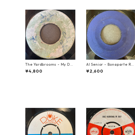
The Yardbrooms - My Des
Al Senior - Bonaparte Re
ire【7-21922】
reat【7-21861】
¥4,800
¥2,600