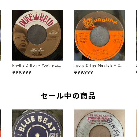
t
Phyllis Dillon - You're Like
Toots & The Maytals - Cou
Heaven To Me【7-21913】
ntry Road【7-21951】
¥99,999
¥99,999
セール中の商品