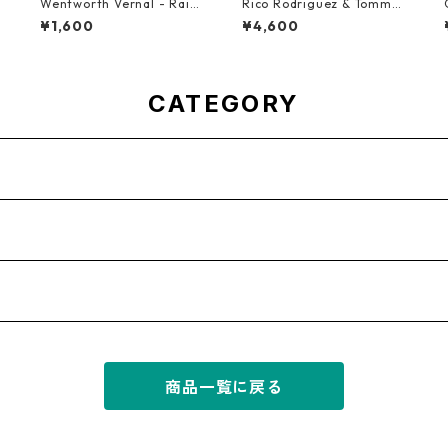
s
Wentworth Vernal - Rainb
Rico Rodriguez & Tommy
ow【7-21940】
McCook - Going West【7-
¥1,600
¥4,600
21983】
CATEGORY
商品一覧に戻る