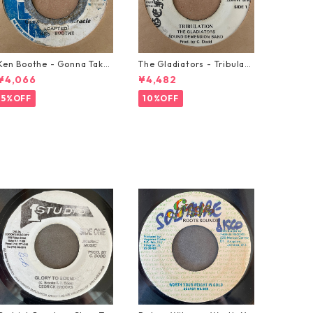
Ken Boothe - Gonna Take
The Gladiators - Tribulati
A Miracle【7-21362】
on【7-21365】
¥4,066
¥4,482
5%OFF
10%OFF