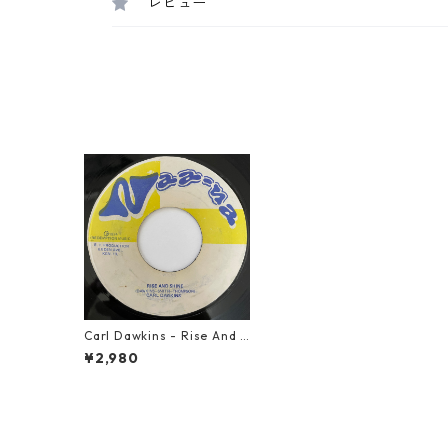
レビュー
Carl Dawkins - Rise And S
hine【7-20975】
¥2,980