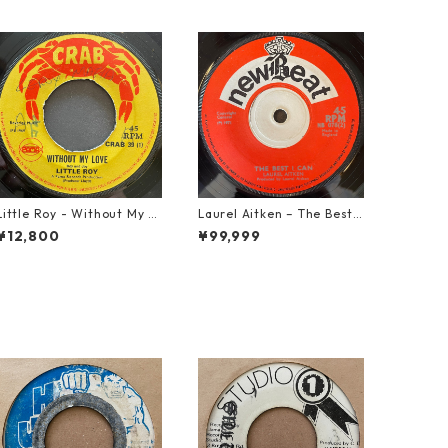
Little Roy - Without My L
Laurel Aitken ‎– The Best I
ove【7-21990】
Can【7-22012】
¥12,800
¥99,999