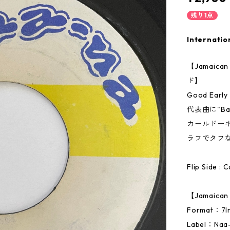
残り1点
Internatio
【Jamai
ド】
Good Early 
代表曲に"Baby
カールドー
ラフでタフ
Flip Side : 
【Jamaic
Format：
Label：Naa