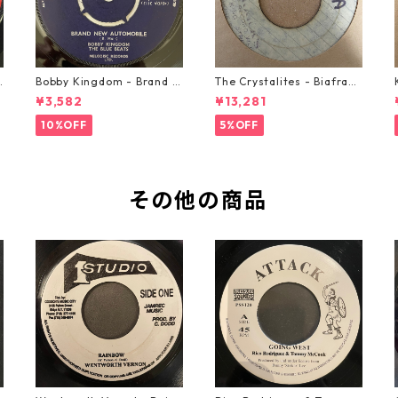
o
Bobby Kingdom - Brand N
The Crystalites - Biafra
ew Automobile【7-2088
【7-21293】
¥3,582
¥13,281
9】
10%OFF
5%OFF
その他の商品