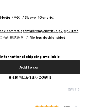
：Media（VG）/ Sleeve（Generic）
.box.com/s/0gzfz9g5iwmp28nt1fubje7jajh7ifm7
面視聴あり（1 file has double-sided
International shipping available
Add to cart
日本国内にお住まいの方向け
通報する