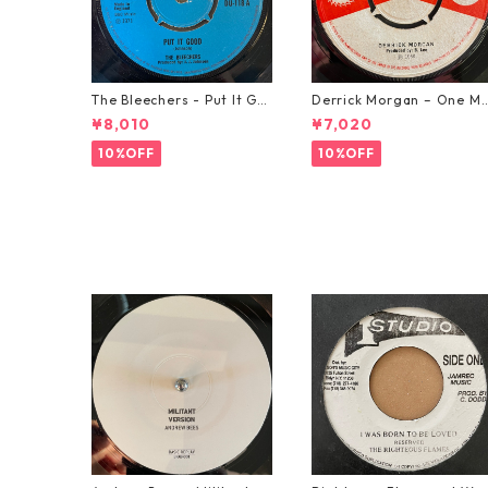
The Bleechers - Put It Go
Derrick Morgan – One M
od 【7-21637】
rning In May【7-21653】
¥8,010
¥7,020
10%OFF
10%OFF