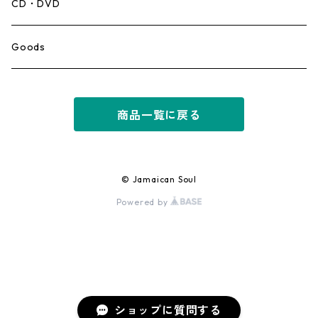
Mento,Calypso,Ballad
CD・DVD
Ska
Goods
Rocksteady
商品一覧に戻る
Roots
Early Reggae/Skins
© Jamaican Soul
Powered by
Lovers
Reggae
Early Dancehall
ショップに質問する