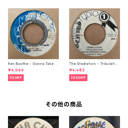
Ken Boothe - Gonna Take A
The Gladiators - Tribulation
Miracle【7-21362】
【7-21365】
¥4,066
¥4,482
5%OFF
10%OFF
その他の商品