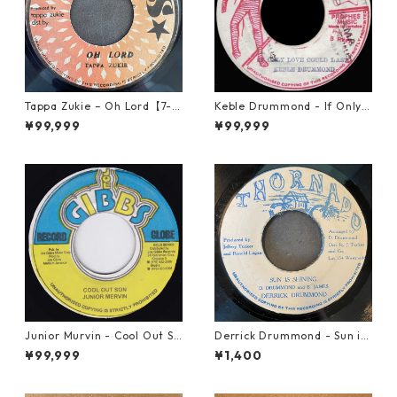
Tappa Zukie – Oh Lord【7-2
Keble Drummond - If Only L
2006】
ove Could Last【7-21710】
¥99,999
¥99,999
Junior Murvin - Cool Out So
Derrick Drummond - Sun is
n【7-21752】
Shining【7-21633】
¥99,999
¥1,400