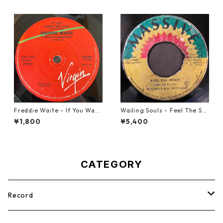
Freddie Waite - If You Want
Wailing Souls - Feel The Spi
My Love【7-21943】
rit【7-21955】
¥1,800
¥5,400
CATEGORY
Record