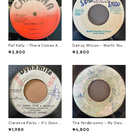
Pat Kelly - There Comes A T
Delroy Wilson - Worth Your
ime【12-50057】
Weight In Gold【7-21965】
¥2,800
¥2,800
Clarence Parks - It's Gonna
The Yardbrooms - My Desir
Take A Miracle【7-21096】
e【7-21922】
¥1,980
¥4,800