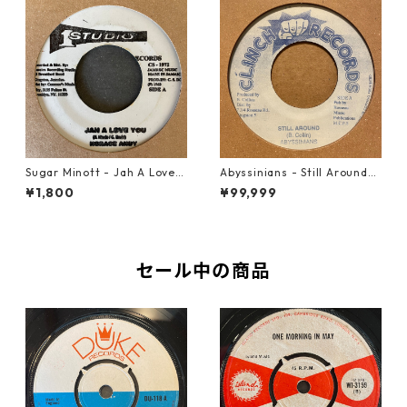
Sugar Minott - Jah A Love Y
Abyssinians - Still Around
ou【7-21594】
【7-21570】
¥1,800
¥99,999
セール中の商品