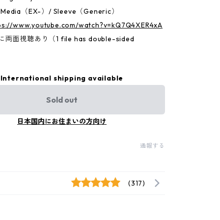
：Media（EX-）/ Sleeve（Generic）
ps://www.youtube.com/watch?v=kQ7Q4XER4xA
面視聴あり（1 file has double-sided
International shipping available
Sold out
日本国内にお住まいの方向け
通報する
(317)