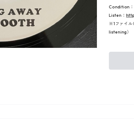
Condition
Listen：
htt
※1ファイルに両
listening）