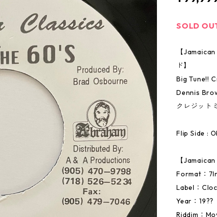
SOLD OU
【Jamai
ド】
Big Tune!! C
Dennis 
クレジット
Flip Side :
【Jamaic
Format：
Label：Cloc
Year：19??
Riddim：Mo