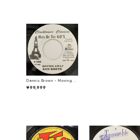
Dennis Brown - Moving A
way【7-21000】
¥99,999