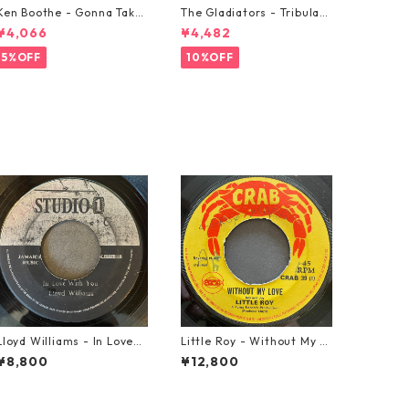
Ken Boothe - Gonna Take
The Gladiators - Tribulati
A Miracle【7-21362】
on【7-21365】
¥4,066
¥4,482
5%OFF
10%OFF
Lloyd Williams - In Love
Little Roy - Without My L
With You【7-21917】
ove【7-21990】
¥8,800
¥12,800