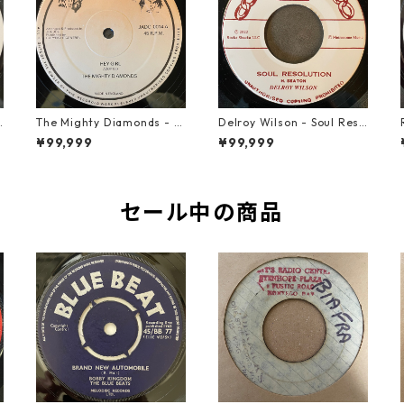
u
The Mighty Diamonds - H
Delroy Wilson - Soul Reso
ey Girl【12-50053】
lution【7-21935】
¥99,999
¥99,999
セール中の商品