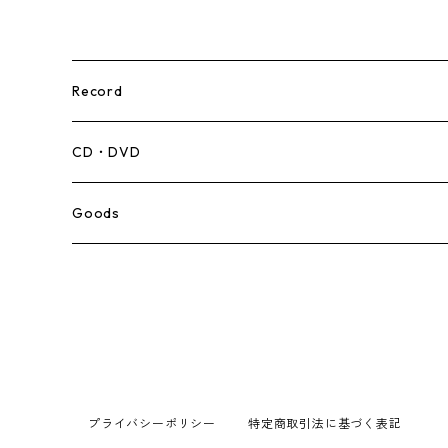
Record
Mento,Calypso,Ballad
CD・DVD
Ska
Goods
Rocksteady
Roots
Early Reggae/Skins
プライバシーポリシー
特定商取引法に基づく表記