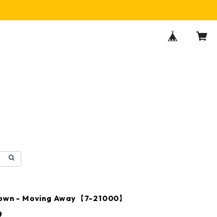
rown - Moving Away【7-21000】
9