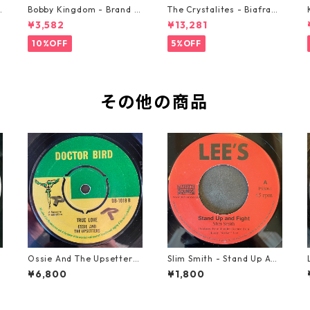
o
Bobby Kingdom - Brand N
The Crystalites - Biafra
ew Automobile【7-2088
【7-21293】
¥3,582
¥13,281
9】
10%OFF
5%OFF
その他の商品
Ossie And The Upsetters
Slim Smith - Stand Up And
- True Love【7-22000】
Fight 【7-21832】
¥6,800
¥1,800