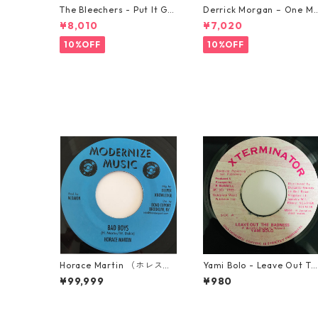
The Bleechers - Put It Go
Derrick Morgan – One M
od 【7-21637】
rning In May【7-21653】
¥8,010
¥7,020
10%OFF
10%OFF
Horace Martin （ホレスマ
Yami Bolo - Leave Out Th
ーティン） - Bad Boys
e Badness 【7-10916】
¥99,999
¥980
【7'】