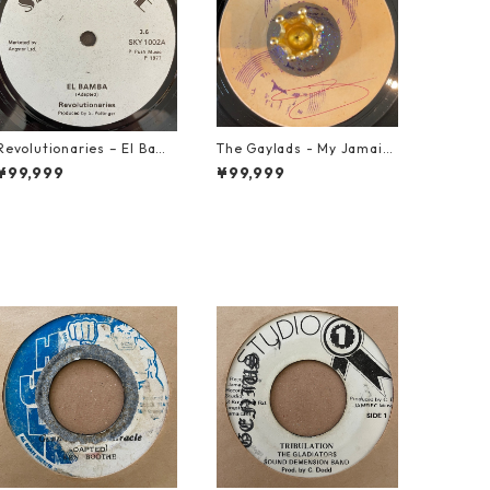
Revolutionaries – El Bamb
The Gaylads - My Jamaic
a【7-21855】
an Girl【7-22009】
¥99,999
¥99,999