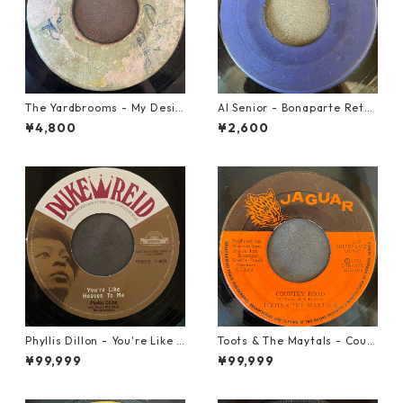
The Yardbrooms - My Desir
Al Senior - Bonaparte Retre
e【7-21922】
at【7-21861】
¥4,800
¥2,600
Phyllis Dillon - You're Like H
Toots & The Maytals - Coun
eaven To Me【7-21913】
try Road【7-21951】
¥99,999
¥99,999