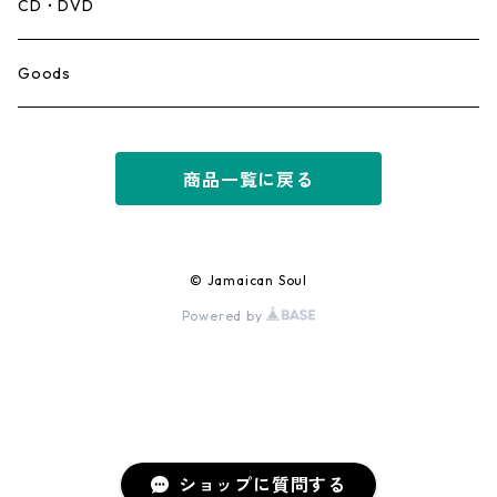
Mento,Calypso,Ballad
CD・DVD
Ska
Goods
Rocksteady
商品一覧に戻る
Roots
Early Reggae/Skins
© Jamaican Soul
Powered by
Lovers
Reggae
Early Dancehall
ショップに質問する