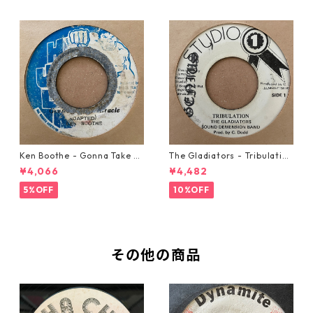
Ken Boothe - Gonna Take A
The Gladiators - Tribulation
Miracle【7-21362】
【7-21365】
¥4,066
¥4,482
5%OFF
10%OFF
その他の商品