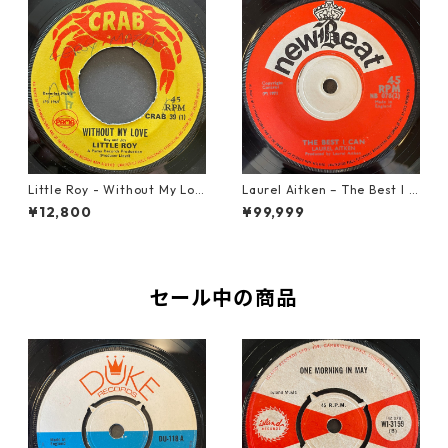
Little Roy - Without My Lov
Laurel Aitken ‎– The Best I C
e【7-21990】
an【7-22012】
¥12,800
¥99,999
セール中の商品