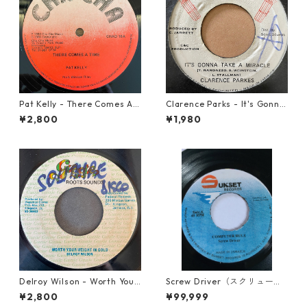
Pat Kelly - There Comes A T
Clarence Parks - It's Gonna
ime【12-50057】
Take A Miracle【7-21096】
¥2,800
¥1,980
Delroy Wilson - Worth Your
Screw Driver（スクリュード
Weight In Gold【7-21965】
ライバー） - Computer Rule
¥2,800
¥99,999
【7'】