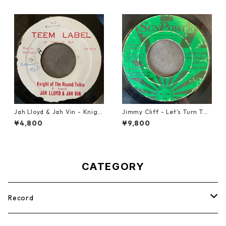
Jah Lloyd & Jah Vin - Knigh
Jimmy Cliff - Let's Turn The
t Of The Round Table【7-21
Table【7-21999】
¥4,800
¥9,800
908】
CATEGORY
Record