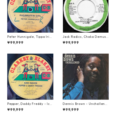
Peter Hunnigale, Tippa Irie
Jack Radics, Chaka Demus
- Raggamuffin Girl【12-50
& Pliers - Twist And Shout
¥99,999
¥99,999
045】
【7-21830】
Pepper, Daddy Freddy - Icki
Dennis Brown - Unchalleng
e Fashion【12-50044】
ed【LP-70046】
¥99,999
¥99,999