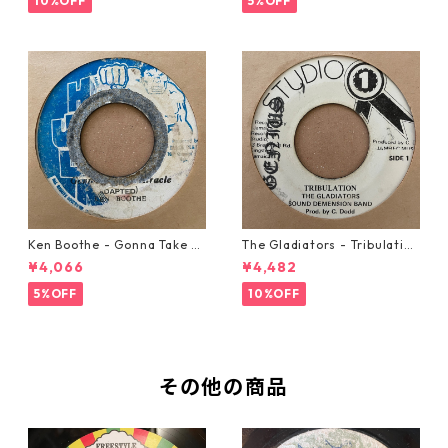
10%OFF
5%OFF
Ken Boothe - Gonna Take A
The Gladiators - Tribulation
Miracle【7-21362】
【7-21365】
¥4,066
¥4,482
5%OFF
10%OFF
その他の商品