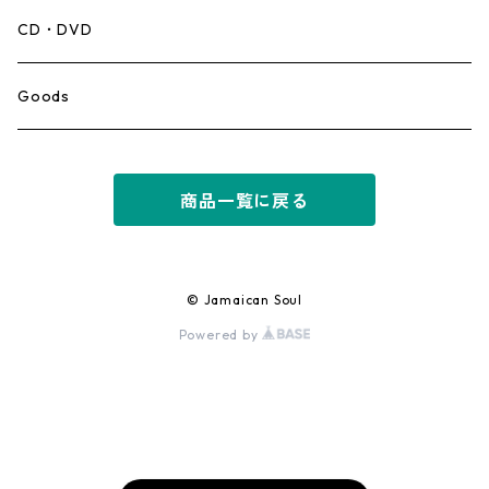
Mento,Calypso,Ballad
CD・DVD
Ska
Goods
Rocksteady
商品一覧に戻る
Roots
Early Reggae/Skins
© Jamaican Soul
Powered by
Lovers
Reggae