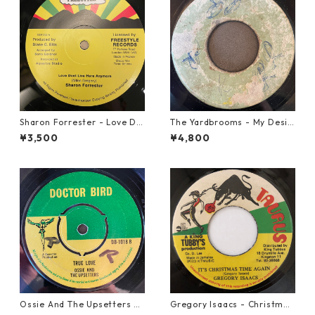
Sharon Forrester - Love Do
The Yardbrooms - My Desir
n't Live Here Anymore【12-
e【7-21922】
¥3,500
¥4,800
50068】
Ossie And The Upsetters -
Gregory Isaacs - Christmas
True Love【7-22000】
Time Once Again【7-2058