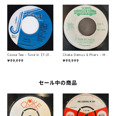
Cocoa Tea - Tune In【7-2187
Chaka Demus & Pliers – Mu
2】
rder She Wrote【7-21777】
¥99,999
¥99,999
セール中の商品