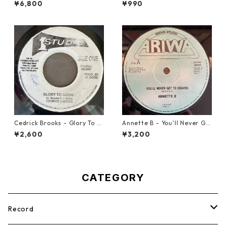
¥6,800
¥990
9】
Cedrick Brooks - Glory To S
Annette B - You'll Never Ge
ounds【7-21786】
t To Heaven【12-50058】
¥2,600
¥3,200
CATEGORY
Record