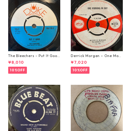
The Bleechers - Put It Good
Derrick Morgan – One Morn
【7-21637】
ing In May【7-21653】
¥8,010
¥7,020
10%OFF
10%OFF