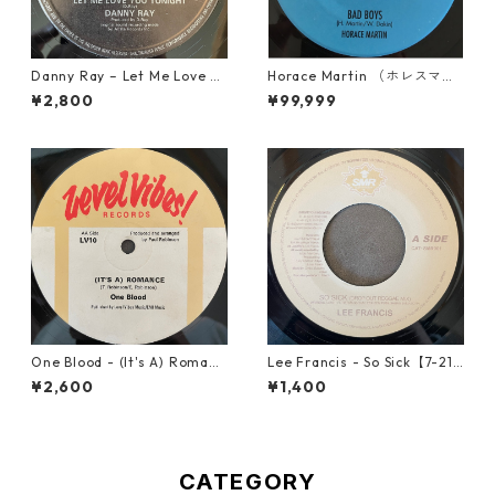
Danny Ray – Let Me Love Yo
Horace Martin （ホレスマー
u Tonight【12-30001】
ティン） - Bad Boys【7'】
¥2,800
¥99,999
One Blood - (It's A) Romanc
Lee Francis - So Sick【7-219
e【12-50054】
25】
¥2,600
¥1,400
CATEGORY