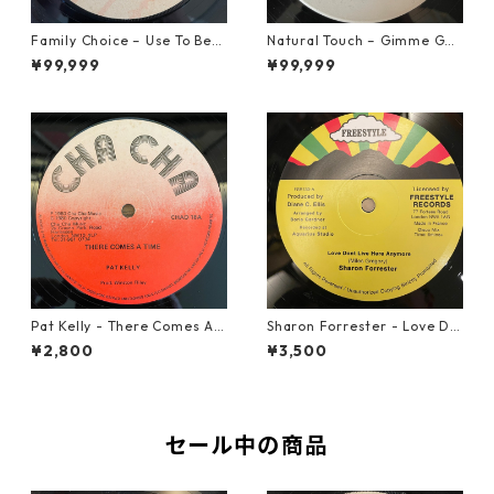
Family Choice – Use To Be
Natural Touch – Gimme Goo
My Girl【7-22004】
d Loving【12-50055】
¥99,999
¥99,999
Pat Kelly - There Comes A T
Sharon Forrester - Love Do
ime【12-50057】
n't Live Here Anymore【12-
¥2,800
¥3,500
50068】
セール中の商品