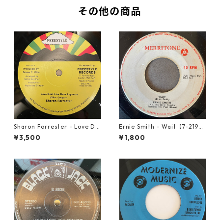
その他の商品
Sharon Forrester - Love Do
Ernie Smith - Wait【7-2196
n't Live Here Anymore【12-
0】
¥3,500
¥1,800
50068】