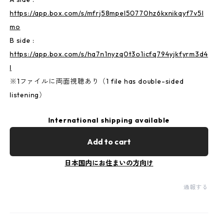
https://app.box.com/s/mfrj58mpel50770hz6kxnikqyf7v5l
mo
B side :
https://app.box.com/s/ha7n1nyzq0t3o1icfq794yjkfyrm3d4
l
※1ファイルに両面視聴あり（1 file has double-sided
listening）
International shipping available
Add to cart
日本国内にお住まいの方向け
通報する