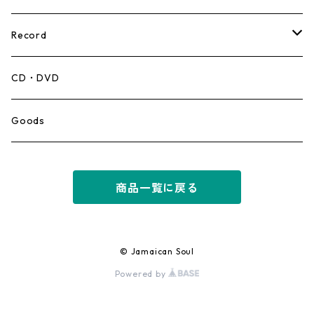
Record
Mento,Calypso,Ballad
CD・DVD
Ska
Goods
Rocksteady
商品一覧に戻る
Roots
Early Reggae/Skins
© Jamaican Soul
Powered by
Lovers