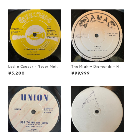
Leslie Caesar - Never Met A
The Mighty Diamonds - Hey
Woman【12-50067】
Girl【12-50053】
¥3,200
¥99,999