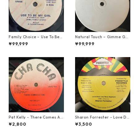
Family Choice – Use To Be
Natural Touch – Gimme Goo
My Girl【7-22004】
d Loving【12-50055】
¥99,999
¥99,999
Pat Kelly - There Comes A T
Sharon Forrester - Love Do
ime【12-50057】
n't Live Here Anymore【12-
¥2,800
¥3,500
50068】