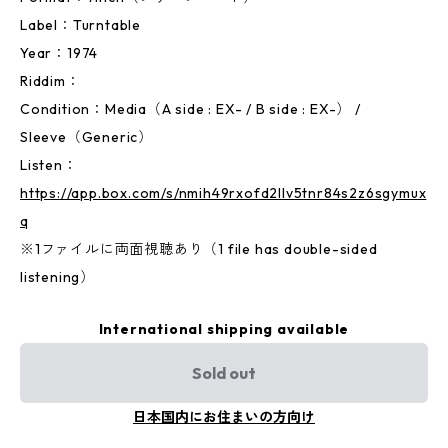
Label：Turntable
Year：1974
Riddim：
Condition：Media（A side : EX- / B side : EX-） /
Sleeve（Generic）
Listen：
https://app.box.com/s/nmih49rxofd2llv5tnr84s2z6sgymux
q
※1ファイルに両面視聴あり（1 file has double-sided
listening）
International shipping available
Sold out
日本国内にお住まいの方向け