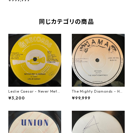
0】
同じカテゴリの商品
Leslie Caesar - Never Met A
The Mighty Diamonds - Hey
Woman【12-50067】
Girl【12-50053】
¥3,200
¥99,999