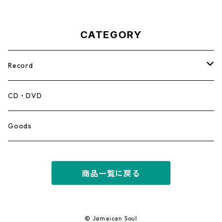
CATEGORY
Record
Mento,Calypso,Ballad
CD・DVD
Ska
Goods
Rocksteady
商品一覧に戻る
Roots
Early Reggae/Skins
© Jamaican Soul