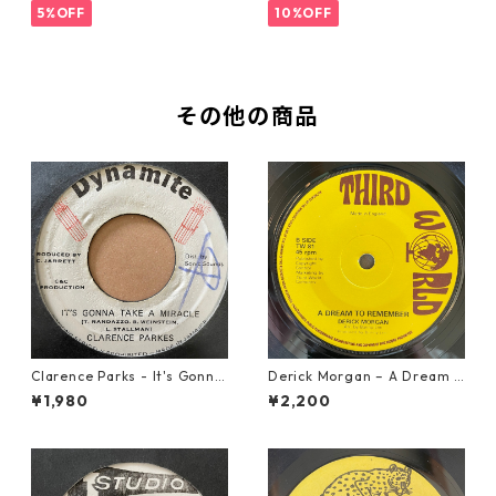
5%OFF
10%OFF
その他の商品
Clarence Parks - It's Gonna
Derick Morgan – A Dream T
Take A Miracle【7-21096】
o Remember【7-21824】
¥1,980
¥2,200