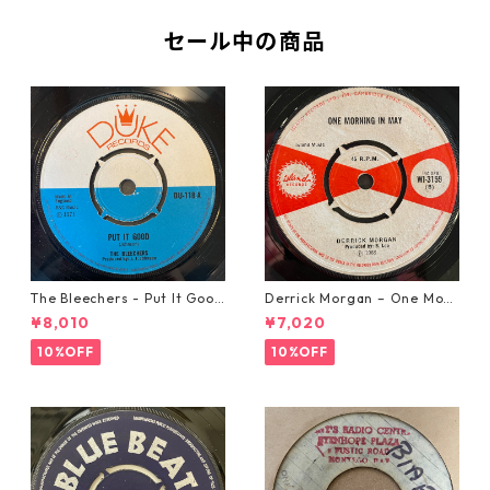
セール中の商品
The Bleechers - Put It Good
Derrick Morgan – One Morn
【7-21637】
ing In May【7-21653】
¥8,010
¥7,020
10%OFF
10%OFF