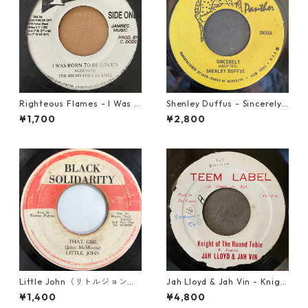
Righteous Flames - I Was B
Shenley Duffus - Sincerely
orn To Be Loved【7-21191】
【7-22021】
¥1,700
¥2,800
Little John（リトルジョン）
Jah Lloyd & Jah Vin - Knigh
- That Girl 【7-20045】
t Of The Round Table【7-21
¥1,400
¥4,800
908】