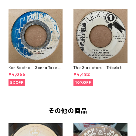
Ken Boothe - Gonna Take A
The Gladiators - Tribulation
Miracle【7-21362】
【7-21365】
¥4,066
¥4,482
5%OFF
10%OFF
その他の商品