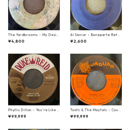
The Yardbrooms - My Desir
Al Senior - Bonaparte Retre
e【7-21922】
at【7-21861】
¥4,800
¥2,600
Phyllis Dillon - You're Like H
Toots & The Maytals - Coun
eaven To Me【7-21913】
try Road【7-21951】
¥99,999
¥99,999