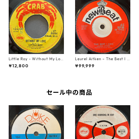
Little Roy - Without My Lov
Laurel Aitken ‎– The Best I C
e【7-21990】
an【7-22012】
¥12,800
¥99,999
セール中の商品