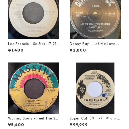
Lee Francis - So Sick【7-219
Danny Ray – Let Me Love Yo
25】
u Tonight【12-30001】
¥1,400
¥2,800
Wailing Souls - Feel The Spi
Super Cat（スーパーキャッ
rit【7-21955】
ト） - Don Dada【7inch】
¥5,400
¥99,999