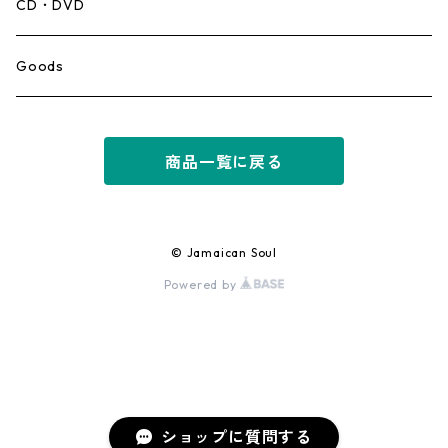
Mento,Calypso,Ballad
CD・DVD
Ska
Goods
Rocksteady
商品一覧に戻る
Roots
Early Reggae/Skins
© Jamaican Soul
Powered by
Lovers
Reggae
Early Dancehall
ショップに質問する