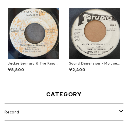
Jackie Bernard & The Kings
Sound Dimension - Mo Joe
tonians - Never Changing H
Rock Steady【7-21087】
¥8,800
¥2,400
armony【7-21948】
CATEGORY
Record