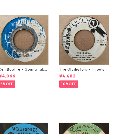
Ken Boothe - Gonna Take
The Gladiators - Tribulati
A Miracle【7-21362】
on【7-21365】
¥4,066
¥4,482
5%OFF
10%OFF