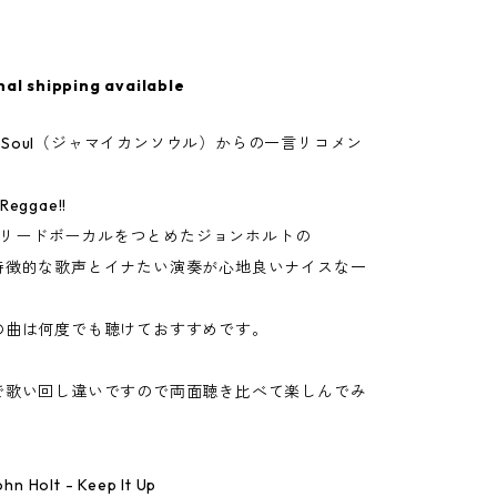
nal shipping available
can Soul（ジャマイカンソウル）からの一言リコメン
Reggae!!
nsのリードボーカルをつとめたジョンホルトの
特徴的な歌声とイナたい演奏が心地良いナイスな一
の曲は何度でも聴けておすすめです。
で歌い回し違いですので両面聴き比べて楽しんでみ
John Holt - Keep It Up