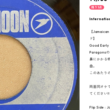
残り1点
Internatio
【Jamai
ド】
Good Early 
Parago
鼻にかかる
曲。
このあたり
両面同オケ
てください!!
Flip Side : 