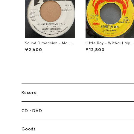
Sound Dimension - Mo Jo
Little Roy - Without My L
e Rock Steady【7-21087】
ove【7-21990】
¥2,400
¥12,800
Record
Mento,Calypso,Ballad
CD・DVD
Ska
Goods