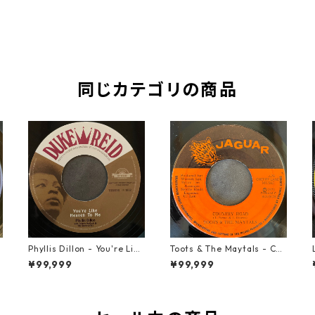
同じカテゴリの商品
t
Phyllis Dillon - You're Like
Toots & The Maytals - Cou
Heaven To Me【7-21913】
ntry Road【7-21951】
¥99,999
¥99,999