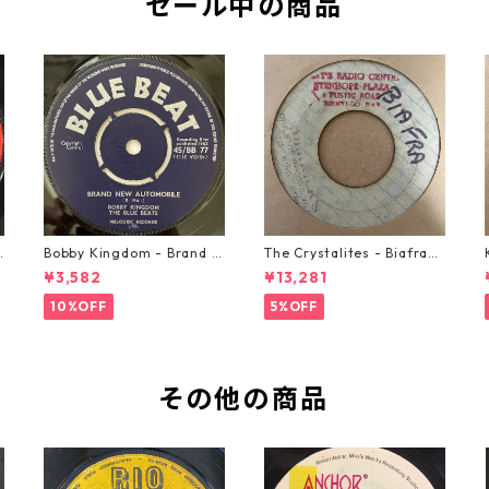
セール中の商品
o
Bobby Kingdom - Brand N
The Crystalites - Biafra
ew Automobile【7-2088
【7-21293】
¥3,582
¥13,281
9】
10%OFF
5%OFF
その他の商品