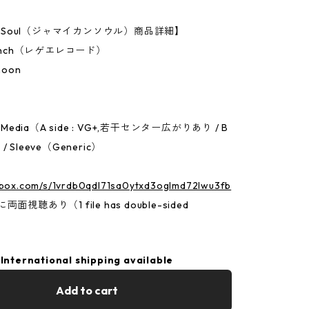
an Soul（ジャマイカンソウル）商品詳細】
7Inch（レゲエレコード）
hoon
n：Media（A side : VG+,若干センター広がりあり / B
） / Sleeve（Generic）
p.box.com/s/1vrdb0qdl71sa0ytxd3oglmd72lwu3fb
面視聴あり（1 file has double-sided
International shipping available
Add to cart