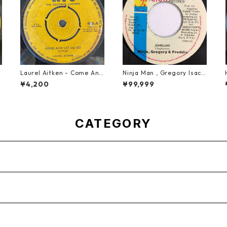
Laurel Aitken - Come And
Ninja Man , Gregory Isacc
Let Us Go【7-21779】
s & Freddie Mcgregor - J
¥4,200
¥99,999
ohn Low【7-20010】
CATEGORY