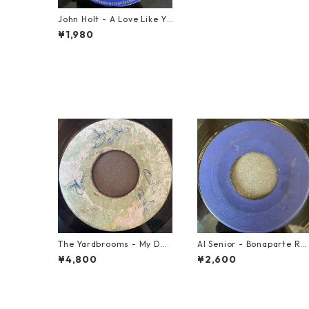
John Holt - A Love Like Yo
urs【7-21057】
¥1,980
The Yardbrooms - My Des
Al Senior - Bonaparte Re
ire【7-21922】
reat【7-21861】
¥4,800
¥2,600