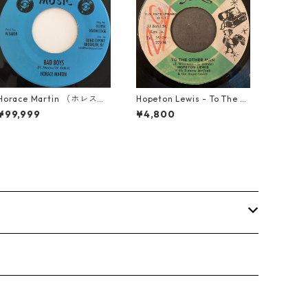
Horace Martin （ホレスマ
Hopeton Lewis - To The O
ーティン） - Bad Boys
ther Man【7-22023】
¥99,999
¥4,800
【7'】