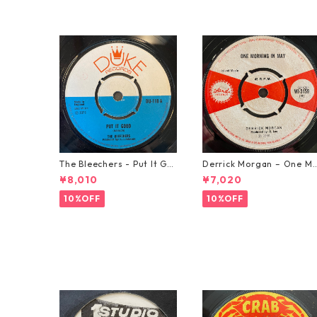
The Bleechers - Put It Go
Derrick Morgan – One M
od 【7-21637】
rning In May【7-21653】
¥8,010
¥7,020
10%OFF
10%OFF