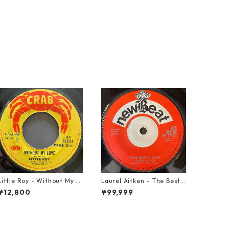
Little Roy - Without My L
Laurel Aitken ‎– The Best I
ove【7-21990】
Can【7-22012】
¥12,800
¥99,999