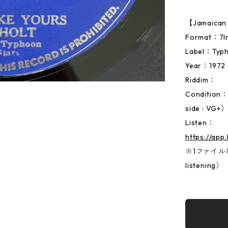
【Jamaic
Format：
Label：Typ
Year：1972
Riddim：
Conditio
side : VG+
Listen：
https://ap
※1ファイルに両
listening）