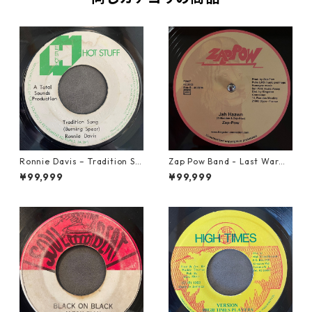
Ronnie Davis – Tradition So
Zap Pow Band - Last War【1
ng【7-22003】
2-50056】
¥99,999
¥99,999