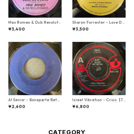
Max Romeo & Dub Revoluti
Sharon Forrester - Love Do
onaries - Juks We A Juks【1
n't Live Here Anymore【12-
¥3,400
¥3,500
0-90000】
50068】
Al Senior - Bonaparte Retre
Israel Vibration - Crisis【7-
at【7-21861】
21895】
¥2,600
¥6,800
CATEGORY