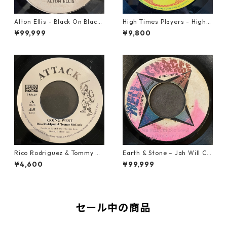
Alton Ellis - Black On Black
High Times Players - High T
【7-21982】
imes Theme【7-21926】
¥99,999
¥9,800
Rico Rodriguez & Tommy Mc
Earth & Stone – Jah Will Cu
Cook - Going West【7-2198
t You Down【7-21914】
¥4,600
¥99,999
3】
セール中の商品