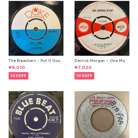
The Bleechers - Put It Good
Derrick Morgan – One Morn
【7-21637】
ing In May【7-21653】
¥8,010
¥7,020
10%OFF
10%OFF