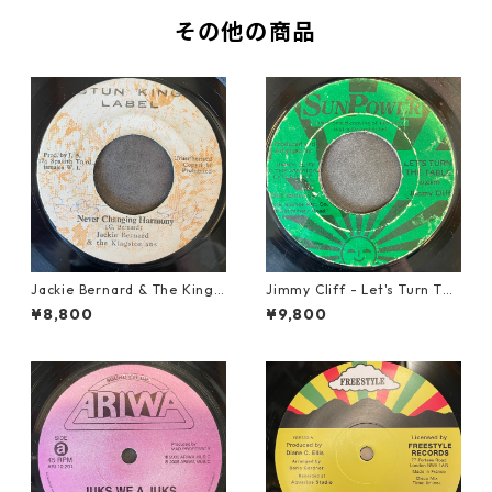
その他の商品
Jackie Bernard & The Kings
Jimmy Cliff - Let's Turn The
tonians - Never Changing H
Table【7-21999】
¥8,800
¥9,800
armony【7-21948】