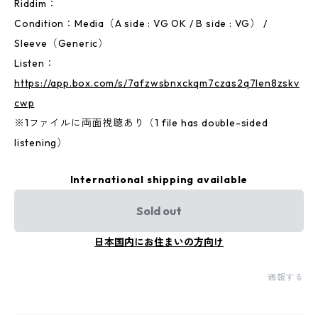
Riddim：
Condition：Media（A side : VG OK / B side : VG） /
Sleeve（Generic）
Listen：
https://app.box.com/s/7afzwsbnxckqm7czas2q7len8zskv
cwp
※1ファイルに両面視聴あり（1 file has double-sided
listening）
International shipping available
Sold out
日本国内にお住まいの方向け
通報する