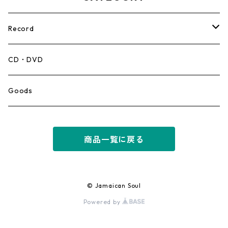
Record
Mento,Calypso,Ballad
CD・DVD
Ska
Goods
Rocksteady
商品一覧に戻る
Roots
Early Reggae/Skins
© Jamaican Soul
Powered by
Lovers