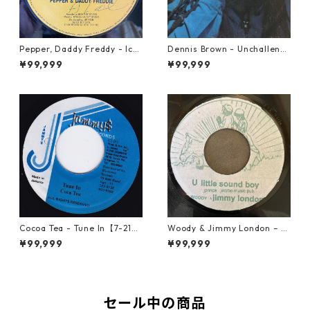
Pepper, Daddy Freddy - Icki
Dennis Brown - Unchalleng
e Fashion【12-50044】
ed【LP-70046】
¥99,999
¥99,999
Cocoa Tea - Tune In【7-2187
Woody & Jimmy London – U
2】
Little Sound Boy【7-2200
¥99,999
¥99,999
8】
セール中の商品