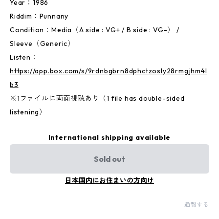
Year：1986
Riddim：Punnany
Condition：Media（A side : VG+ / B side : VG-） /
Sleeve（Generic）
Listen：
https://app.box.com/s/9rdnbgbrn8dphctzosly28rmgjhm4l
b3
※1ファイルに両面視聴あり（1 file has double-sided
listening）
International shipping available
Sold out
日本国内にお住まいの方向け
通報する