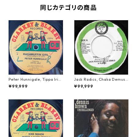
同じカテゴリの商品
Peter Hunnigale, Tippa Irie
Jack Radics, Chaka Demus
- Raggamuffin Girl【12-50
& Pliers - Twist And Shout
¥99,999
¥99,999
045】
【7-21830】