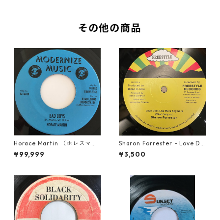
その他の商品
Horace Martin （ホレスマー
Sharon Forrester - Love Do
ティン） - Bad Boys【7'】
n't Live Here Anymore【12-
¥99,999
¥3,500
50068】