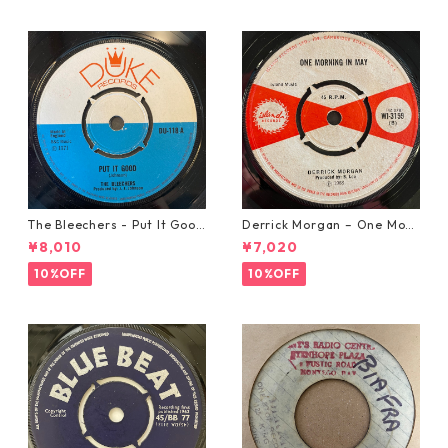
The Bleechers - Put It Good
Derrick Morgan – One Morn
【7-21637】
ing In May【7-21653】
¥8,010
¥7,020
10%OFF
10%OFF