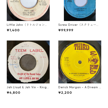
Little John（リトルジョン）
Screw Driver（スクリュード
- That Girl 【7-20045】
ライバー） - Computer Rule
¥1,400
¥99,999
【7'】
Jah Lloyd & Jah Vin - Knigh
Derick Morgan – A Dream T
t Of The Round Table【7-21
o Remember【7-21824】
¥4,800
¥2,200
908】