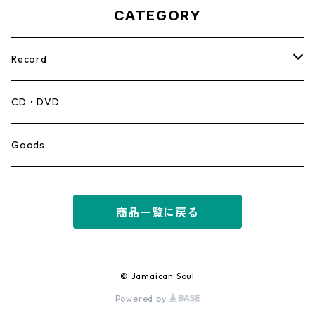
CATEGORY
Record
Mento,Calypso,Ballad
CD・DVD
Ska
Goods
Rocksteady
商品一覧に戻る
Roots
Early Reggae/Skins
© Jamaican Soul
Powered by