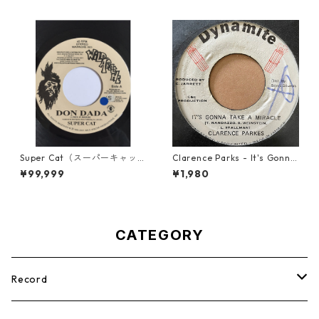
Super Cat（スーパーキャッ
Clarence Parks - It's Gonna
ト） - Don Dada【7inch】
Take A Miracle【7-21096】
¥99,999
¥1,980
CATEGORY
Record