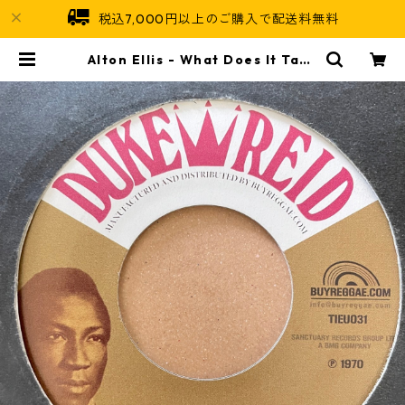
税込7,000円以上のご購入で配送料無料
Alton Ellis - What Does It Take
To Win Your Love【7-21090】 |
Jamaican Soul