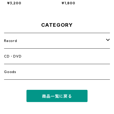
Woman【12-50067】
My Love【7-21943】
¥3,200
¥1,800
CATEGORY
Record
Mento,Calypso,Ballad
CD・DVD
Ska
Goods
Rocksteady
商品一覧に戻る
Roots