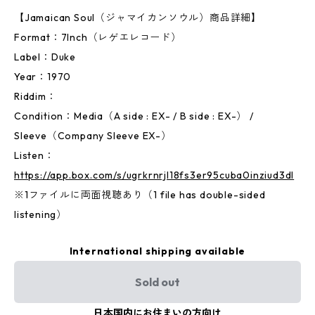
【Jamaican Soul（ジャマイカンソウル）商品詳細】
Format：7Inch（レゲエレコード）
Label：Duke
Year：1970
Riddim：
Condition：Media（A side : EX- / B side : EX-） /
Sleeve（Company Sleeve EX-）
Listen：
https://app.box.com/s/ugrkrnrjl18fs3er95cuba0inziud3dl
※1ファイルに両面視聴あり（1 file has double-sided
listening）
International shipping available
Sold out
日本国内にお住まいの方向け