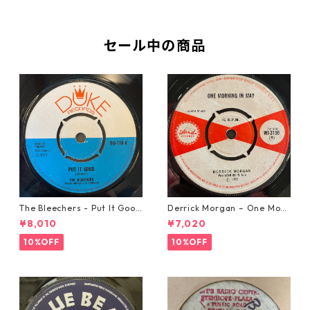
セール中の商品
The Bleechers - Put It Good
Derrick Morgan – One Morn
【7-21637】
ing In May【7-21653】
¥8,010
¥7,020
10%OFF
10%OFF