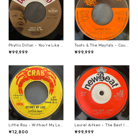
Phyllis Dillon - You're Like H
Toots & The Maytals - Coun
eaven To Me【7-21913】
try Road【7-21951】
¥99,999
¥99,999
Little Roy - Without My Lov
Laurel Aitken ‎– The Best I C
e【7-21990】
an【7-22012】
¥12,800
¥99,999