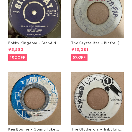
Bobby Kingdom - Brand Ne
The Crystalites - Biafra【7-
w Automobile【7-20889】
21293】
¥3,582
¥13,281
10%OFF
5%OFF
Ken Boothe - Gonna Take A
The Gladiators - Tribulation