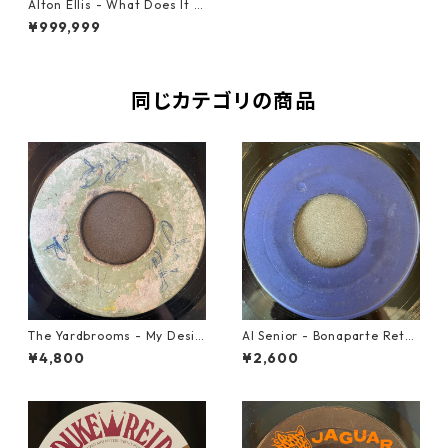
Alton Ellis - What Does It T
ake To Win Your Love【7-21
¥999,999
090】
同じカテゴリの商品
The Yardbrooms - My Desir
Al Senior - Bonaparte Retre
e【7-21922】
at【7-21861】
¥4,800
¥2,600