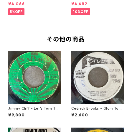
Miracle【7-21362】
【7-21365】
¥4,066
¥4,482
5%OFF
10%OFF
その他の商品
Jimmy Cliff - Let's Turn The
Cedrick Brooks - Glory To S
Table【7-21999】
ounds【7-21786】
¥9,800
¥2,600