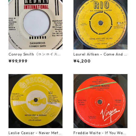
Conroy Smith（コンロイスミ
Laurel Aitken - Come And L
ス） - Dangerous【7'】
et Us Go【7-21779】
¥99,999
¥4,200
Leslie Caesar - Never Met A
Freddie Waite - If You Want